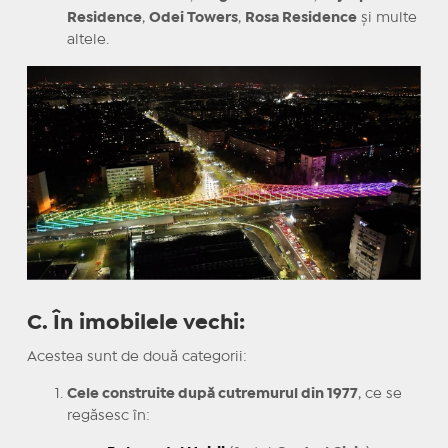
Residence
,
Odei Towers
,
Rosa Residence
și multe
altele.
C. În imobilele vechi:
Acestea sunt de două categorii:
Cele construite după cutremurul din 1977
, ce se
regăsesc în: