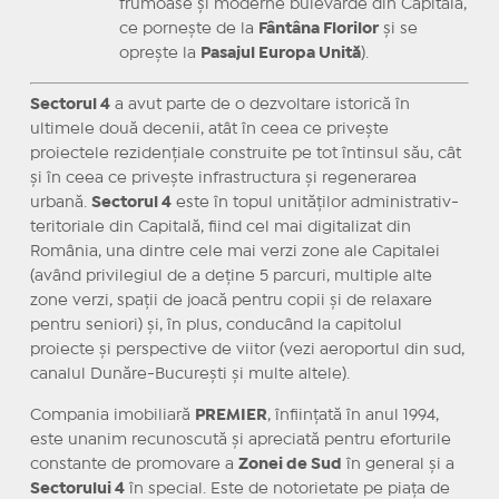
frumoase și moderne bulevarde din Capitală,
ce pornește de la
Fântâna Florilor
și se
oprește la
Pasajul Europa Unită
).
Sectorul 4
a avut parte de o dezvoltare istorică în
ultimele două decenii, atât în ceea ce privește
proiectele rezidențiale construite pe tot întinsul său, cât
și în ceea ce privește infrastructura și regenerarea
urbană.
Sectorul 4
este în topul unităților administrativ-
teritoriale din Capitală, fiind cel mai digitalizat din
România, una dintre cele mai verzi zone ale Capitalei
(având privilegiul de a deține 5 parcuri, multiple alte
zone verzi, spații de joacă pentru copii și de relaxare
pentru seniori) și, în plus, conducând la capitolul
proiecte și perspective de viitor (vezi aeroportul din sud,
canalul Dunăre-București și multe altele).
Compania imobiliară
PREMIER
, înființată în anul 1994,
este unanim recunoscută și apreciată pentru eforturile
constante de promovare a
Zonei de Sud
în general și a
Sectorului 4
în special. Este de notorietate pe piața de