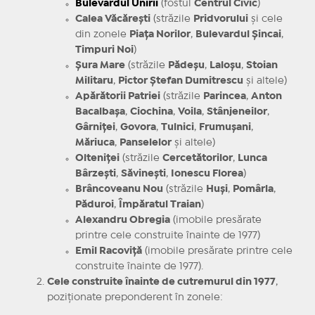
Bulevardul Unirii
(fostul
Centrul Civic
)
Calea Văcărești
(străzile
Pridvorului
și cele
din zonele
Piața Norilor
,
Bulevardul Șincai
,
Timpuri Noi
)
Șura Mare
(străzile
Pădeșu
,
Laloșu
,
Stoian
Militaru
,
Pictor Ștefan Dumitrescu
și altele)
Apărătorii Patriei
(străzile
Parincea
,
Anton
Bacalbașa
,
Ciochina
,
Voila
,
Stânjeneilor
,
Gârniței
,
Govora
,
Tulnici
,
Frumușani
,
Măriuca
,
Panselelor
și altele)
Olteniței
(străzile
Cercetătorilor
,
Lunca
Bârzești
,
Săvinești
,
Ionescu Florea
)
Brâncoveanu Nou
(străzile
Huși
,
Pomârla
,
Păduroi
,
Împăratul Traian
)
Alexandru Obregia
(imobile presărate
printre cele construite înainte de 1977)
Emil Racoviță
(imobile presărate printre cele
construite înainte de 1977).
Cele construite înainte de cutremurul din 1977
,
poziționate preponderent în zonele: