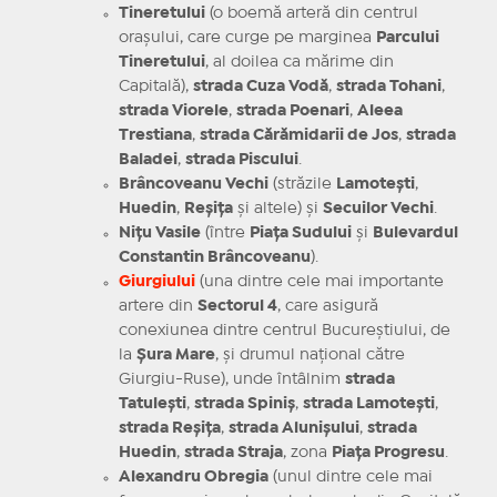
Tineretului
(o boemă arteră din centrul
orașului, care curge pe marginea
Parcului
Tineretului
, al doilea ca mărime din
Capitală),
strada Cuza Vodă
,
strada Tohani
,
strada Viorele
,
strada Poenari
,
Aleea
Trestiana
,
strada Cărămidarii de Jos
,
strada
Baladei
,
strada Piscului
.
Brâncoveanu Vechi
(străzile
Lamotești
,
Huedin
,
Reșița
și altele) și
Secuilor Vechi
.
Nițu Vasile
(între
Piața Sudului
și
Bulevardul
Constantin Brâncoveanu
).
Giurgiului
(una dintre cele mai importante
artere din
Sectorul 4
, care asigură
conexiunea dintre centrul Bucureștiului, de
la
Șura Mare
, și drumul național către
Giurgiu-Ruse), unde întâlnim
strada
Tatulești
,
strada Spiniș
,
strada Lamotești
,
strada Reșița
,
strada Alunișului
,
strada
Huedin
,
strada Straja
, zona
Piața Progresu
.
Alexandru Obregia
(unul dintre cele mai