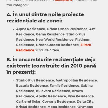
apartamente cu 3 camere în
Sectorul 4
, structurate pe
trei categorii:
A. În unul dintre noile proiecte
rezidențiale ale zonei:
Alpha Residence
,
Grand Urban Residence
,
Art
Residence
,
Gama Residence
,
Studio Plus
Residence
,
New World Residence
,
Platinum
Residence
,
Green Garden Residence
,
Z Park
Residence
și multe altele.
B. În ansamblurile rezidențiale deja
existente (construite din 2010 până
în prezent):
Studio Plus Residence
,
Metropolitan Residence
,
Bucuria Residence
,
Family Residence
,
Sabina
Residence
,
Bulevard Residence
,
Brown
Residence
,
Apollo Residence
,
Viva Residence
,
Cartierul Solar
,
Corvaris Residence
,
Delta City
,
Kristal Residence
,
Mega Residence
,
Olympus