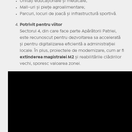
Unități educaționale și medicale;
Mall-uri și piețe agroalimentare;
Parcuri, locuri de joacă și infrastructură sportivă.
Potrivit pentru viitor
Sectorul 4, din care face parte Apărătorii Patriei,
este recunoscut pentru dezvoltarea sa accelerată
și pentru digitalizarea eficientă a administrației
locale. În plus, proiectele de modernizare, cum ar fi
extinderea magistralei M2
și reabilitările clădirilor
vechi, sporesc valoarea zonei.