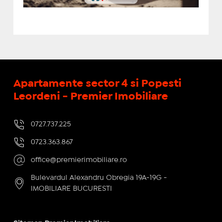
Apartamente sector 4 si Popesti
Leordeni - Premier Imobiliare
0727.737.225
0723.363.867
office@premierimobiliare.ro
Bulevardul Alexandru Obregia 19A-19G -
IMOBILIARE BUCURESTI