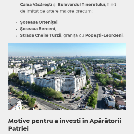
Calea Văcărești
și
Bulevardul Tineretului
, fiind
delimitat de artere majore precum:
Șoseaua Olteniței
;
Șoseaua Berceni
;
Strada Cheile Turzii
, granița cu
Popești-Leordeni
.
Motive pentru a investi în Apărătorii
Patriei