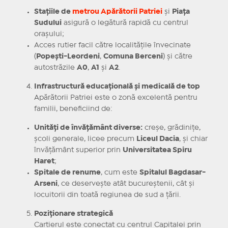
Stațiile de
metrou Apărătorii Patriei
și
Piața
Sudului
asigură o legătură rapidă cu centrul
orașului;
Acces rutier facil către localitățile învecinate
(
Popești-Leordeni
,
Comuna Berceni
) și către
autostrăzile
A0
,
A1
și
A2
.
Infrastructură educațională și medicală de top
Apărătorii Patriei este o zonă excelentă pentru
familii, beneficiind de:
Unități de învățământ diverse:
creșe, grădinițe,
școli generale, licee precum
Liceul Dacia
, și chiar
învățământ superior prin
Universitatea Spiru
Haret
;
Spitale de renume
, cum este
Spitalul Bagdasar-
Arseni
, ce deservește atât bucureștenii, cât și
locuitorii din toată regiunea de sud a țării.
Poziționare strategică
Cartierul este conectat cu centrul Capitalei prin