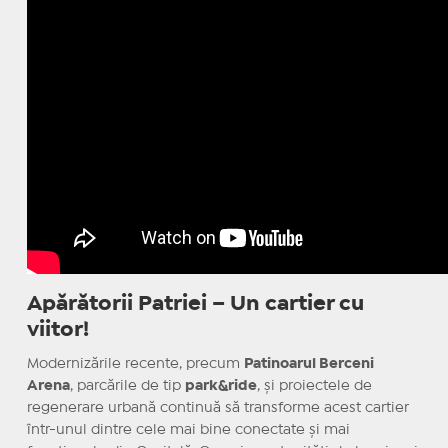
Apărătorii Patriei – Un cartier cu
viitor!
Modernizările recente, precum
Patinoarul Berceni
Arena
, parcările de tip
park&ride
, și proiectele de
regenerare urbană continuă să transforme acest cartier
într-unul dintre cele mai bine conectate și mai