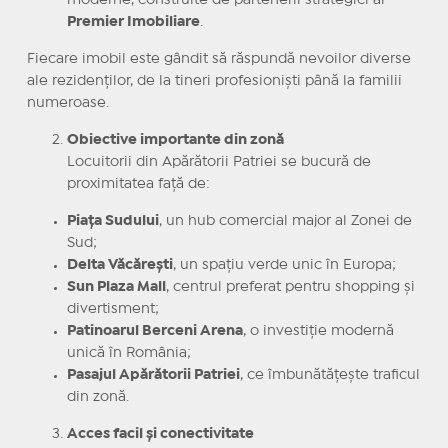
moderne, construite de partenerii strategici ai
Premier Imobiliare
.
Fiecare imobil este gândit să răspundă nevoilor diverse
ale rezidenților, de la tineri profesioniști până la familii
numeroase.
Obiective importante din zonă
Locuitorii din Apărătorii Patriei se bucură de
proximitatea față de:
Piața Sudului
, un hub comercial major al Zonei de
Sud;
Delta Văcărești
, un spațiu verde unic în Europa;
Sun Plaza Mall
, centrul preferat pentru shopping și
divertisment;
Patinoarul Berceni Arena
, o investiție modernă
unică în România;
Pasajul Apărătorii Patriei
, ce îmbunătățește traficul
din zonă.
Acces facil și conectivitate