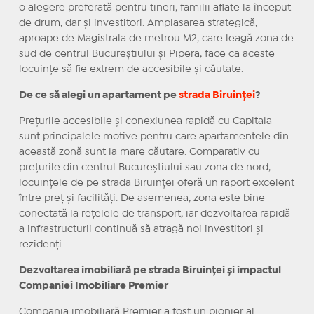
o alegere preferată pentru tineri, familii aflate la început
de drum, dar și investitori. Amplasarea strategică,
aproape de Magistrala de metrou M2, care leagă zona de
sud de centrul Bucureștiului și Pipera, face ca aceste
locuințe să fie extrem de accesibile și căutate.
De ce să alegi un apartament pe
strada Biruinței
?
Prețurile accesibile și conexiunea rapidă cu Capitala
sunt principalele motive pentru care apartamentele din
această zonă sunt la mare căutare. Comparativ cu
prețurile din centrul Bucureștiului sau zona de nord,
locuințele de pe strada Biruinței oferă un raport excelent
între preț și facilități. De asemenea, zona este bine
conectată la rețelele de transport, iar dezvoltarea rapidă
a infrastructurii continuă să atragă noi investitori și
rezidenți.
Dezvoltarea imobiliară pe strada Biruinței și impactul
Companiei Imobiliare Premier
Compania imobiliară Premier a fost un pionier al