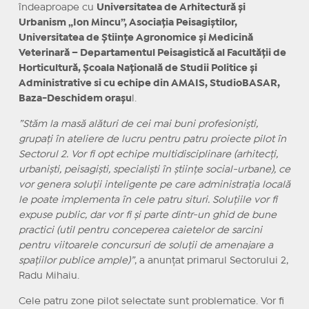
îndeaproape cu
Universitatea de Arhitectură și
Urbanism „Ion Mincu”, Asociația Peisagiștilor,
Universitatea de Științe Agronomice și Medicină
Veterinară – Departamentul Peisagistică al Facultății de
Horticultură, Școala Națională de Studii Politice și
Administrative si cu echipe din AMAIS, StudioBASAR,
Baza-Deschidem orașu
l.
”Stăm la masă alături de cei mai buni profesioniști,
grupați în ateliere de lucru pentru patru proiecte pilot în
Sectorul 2. Vor fi opt echipe multidisciplinare (arhitecți,
urbaniști, peisagiști, specialiști în științe social-urbane), ce
vor genera soluții inteligente pe care administrația locală
le poate implementa în cele patru situri. Soluțiile vor fi
expuse public, dar vor fi și parte dintr-un ghid de bune
practici (util pentru conceperea caietelor de sarcini
pentru viitoarele concursuri de soluții de amenajare a
spațiilor publice ample)”
, a anunțat primarul Sectorului 2,
Radu Mihaiu.
Cele patru zone pilot selectate sunt problematice. Vor fi