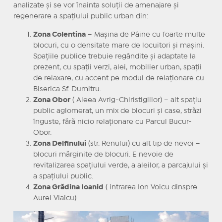
analizate și se vor înainta soluții de amenajare și
regenerare a spațiului public urban din:
Zona Colentina
– Mașina de Pâine cu foarte multe
blocuri, cu o densitate mare de locuitori și mașini.
Spațiile publice trebuie regândite și adaptate la
prezent, cu spații verzi, alei, mobilier urban, spații
de relaxare, cu accent pe modul de relaționare cu
Biserica Sf. Dumitru.
Zona Obor
( Aleea Avrig-Chiristigiilor) – alt spațiu
public aglomerat, un mix de blocuri și case, străzi
înguste, fără nicio relaționare cu Parcul Bucur-
Obor.
Zona Delfinului
(str. Renului) cu alt tip de nevoi –
blocuri mărginite de blocuri. E nevoie de
revitalizarea spațiului verde, a aleilor, a parcajului și
a spațiului public.
Zona Grădina Ioanid
( intrarea Ion Voicu dinspre
Aurel Vlaicu)