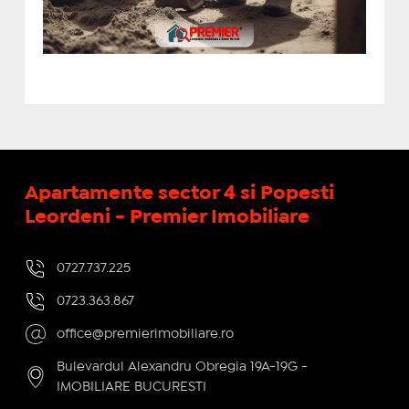
Apartamente sector 4 si Popesti
Leordeni - Premier Imobiliare
0727.737.225
0723.363.867
office@premierimobiliare.ro
Bulevardul Alexandru Obregia 19A-19G -
IMOBILIARE BUCURESTI