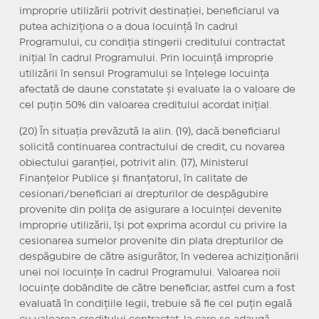
improprie utilizării potrivit destinației, beneficiarul va
putea achiziționa o a doua locuință în cadrul
Programului, cu condiția stingerii creditului contractat
inițial în cadrul Programului. Prin locuință improprie
utilizării în sensul Programului se înțelege locuința
afectată de daune constatate și evaluate la o valoare de
cel puțin 50% din valoarea creditului acordat inițial.
(20) În situația prevăzută la alin. (19), dacă beneficiarul
solicită continuarea contractului de credit, cu novarea
obiectului garanției, potrivit alin. (17), Ministerul
Finanțelor Publice și finanțatorul, în calitate de
cesionari/beneficiari ai drepturilor de despăgubire
provenite din polița de asigurare a locuinței devenite
improprie utilizării, își pot exprima acordul cu privire la
cesionarea sumelor provenite din plata drepturilor de
despăgubire de către asigurător, în vederea achiziționării
unei noi locuințe în cadrul Programului. Valoarea noii
locuințe dobândite de către beneficiar, astfel cum a fost
evaluată în condițiile legii, trebuie să fie cel puțin egală