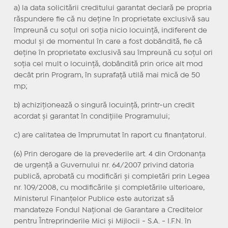
a) la data solicitării creditului garantat declară pe propria
răspundere fie că nu deține în proprietate exclusivă sau
împreună cu soțul ori soția nicio locuință, indiferent de
modul și de momentul în care a fost dobândită, fie că
deține în proprietate exclusivă sau împreună cu soțul ori
soția cel mult o locuință, dobândită prin orice alt mod
decât prin Program, în suprafață utilă mai mică de 50
mp;
b) achiziționează o singură locuință, printr-un credit
acordat și garantat în condițiile Programului;
c) are calitatea de împrumutat în raport cu finanțatorul.
(6) Prin derogare de la prevederile art. 4 din Ordonanța
de urgență a Guvernului nr. 64/2007 privind datoria
publică, aprobată cu modificări și completări prin Legea
nr. 109/2008, cu modificările și completările ulterioare,
Ministerul Finanțelor Publice este autorizat să
mandateze Fondul Național de Garantare a Creditelor
pentru Întreprinderile Mici și Mijlocii - S.A. - I.F.N. în