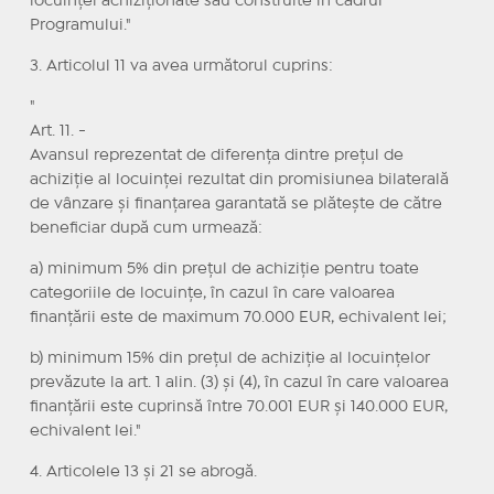
locuinței achiziționate sau construite în cadrul
Programului."
3. Articolul 11 va avea următorul cuprins:
"
Art. 11. -
Avansul reprezentat de diferența dintre prețul de
achiziție al locuinței rezultat din promisiunea bilaterală
de vânzare și finanțarea garantată se plătește de către
beneficiar după cum urmează:
a) minimum 5% din prețul de achiziție pentru toate
categoriile de locuințe, în cazul în care valoarea
finanțării este de maximum 70.000 EUR, echivalent lei;
b) minimum 15% din prețul de achiziție al locuințelor
prevăzute la art. 1 alin. (3) și (4), în cazul în care valoarea
finanțării este cuprinsă între 70.001 EUR și 140.000 EUR,
echivalent lei."
4. Articolele 13 și 21 se abrogă.