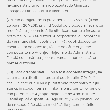
procentul de garantare stabilit potrivit alin. (9), atât în
favoarea statului român reprezentat de Ministerul
Finanțelor Publice, cât și a finanțatorului.
(29) Prin derogare de la prevederile art. 258 alin. (1) din
Legea nr. 207/2015 privind Codul de procedură fiscală, cu
modificările și completările ulterioare, sumele încasate
potrivit alin. (28) se distribuie proporțional cu procentul
de garantare stabilit potrivit alin. (9), după deducerea
cheltuielilor de orice fel, făcute de către organele
competente ale Agenției Naționale de Administrare
Fiscală cu urmărirea și conservarea bunurilor al căror
preț se distribuie.
(30) Dacă creanța statului nu a fost acoperită integral, fie
ca urmare a distribuirii prețului potrivit alin. (29), fie în
cazul în care bunul nu a putut fi valorificat potrivit legii,
atunci, în scopul realizării integrale a creanței, organele
competente ale Agenției Naționale de Administrare
Fiscală aplică dispozițiile Legii nr. 207/2015 privind Codul
de procedură fiscală, cu modificările și completările