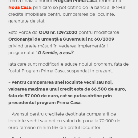
forma finala a noului
Program Prima Casa
, redenumit
Noua Casa
, prin care se pot obtine de la banci si IFN-uri
credite imobiliare pentru cumpararea de locuinte,
garantate de stat.
Este vorba de
OUG nr. 129/2020
pentru modificarea
Ordonanței de urgență a Guvernului nr. 60/2009
privind unele măsuri în vederea implementării
programului "
O familie, o casă
".
Iata care sunt modificarile aduse noului program, fata de
fostul Program Prima Casa, suspendat in prezent:
- Pentru cumpararea unei locuinte vechi sau noi,
valoarea maxima a unui credit este de 66.500 de euro,
fata de 57.000 de euro, cat se putea obtine prin
precedentul program Prima Casa.
- Avansul pentru creditele destinate cumpararii de
locuinte vechi sau noi cu valori de pana la 70.000 de
euro ramane minim 5% din pretul locuintei.