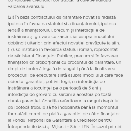
cu valoarea creditului contractat, la care se adaugă
valoarea avansului.
(21) În baza contractului de garantare novat se radiază
ipoteca în favoarea statului și a finanțatorului, ipoteca
legală a finanțatorului, precum și interdicțiile de
înstrăinare și grevare cu sarcini, iar asupra imobilului
dobândit ulterior, prin efectul novației prevăzute la alin.
(17), se instituie în favoarea statului român, reprezentat
de Ministerul Finanțelor Publice, precum și în favoarea
finanțatorilor, proporțional cu procentul de garantare, un
drept de ipotecă legală de rangul I până la finalizarea
procedurii de executare silită asupra imobilului care face
obiectul garanției, potrivit legii, cu interdicția de
înstrăinare a locuinței pe o perioadă de 5 ani și
interdicția de grevare cu sarcini a acesteia pe toată
durata garanției. Condiția referitoare la rangul dreptului
de ipotecă trebuie să fie îndeplinită până la momentul
formulării cererii de plată a garanției de către finanțator
la Fondul Național de Garantare a Creditelor pentru
Întreprinderile Mici și Mijlocii - S.A. - I.F.N. În cazul primirii