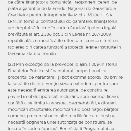
de către finanțator a comunicării respingerii cererii de
plată a garanției de la Fondul Național de Garantare a
Creditelor pentru Întreprinderile Mici și Mijlocii - S.A. -
I.F.N., în temeiul contractului de garantare, finanțatorul
are dreptul să înscrie în cartea funciară ipoteca legală
prevăzută la art. 2.386 pct. 3 din Legea nr. 287/2009,
republicată, cu modificările ulterioare, concomitent cu
radierea din cartea funciară a ipotecii legale instituite în
favoarea statului român.
(22) Prin excepție de la prevederile alin. (13), Ministerul
Finanțelor Publice și finanțatorul, proporțional cu
procentul de garantare, își pot exprima acordul cu privire
la lucrările de intervenție și/sau extindere, pentru care
este necesară emiterea autorizației de construire,
privind imobilul ipotecat, incluzând spre exemplificare,
dar fără a se limita la acestea, dezmembrări, extinderi,
modificări structurale, modificări ale destinației părților
comune, precum și orice alte modificări care, deși nu
necesită obținerea unei autorizații de construire, se
înscriu în cartea funciară. Beneficiarii Programului au