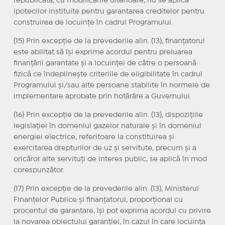
republicată, cu modificările ulterioare, nu se aplică
ipotecilor instituite pentru garantarea creditelor pentru
construirea de locuințe în cadrul Programului.
(15) Prin excepție de la prevederile alin. (13), finanțatorul
este abilitat să își exprime acordul pentru preluarea
finanțării garantate și a locuinței de către o persoană
fizică ce îndeplinește criteriile de eligibilitate în cadrul
Programului și/sau alte persoane stabilite în normele de
implementare aprobate prin hotărâre a Guvernului.
(16) Prin excepție de la prevederile alin. (13), dispozițiile
legislației în domeniul gazelor naturale și în domeniul
energiei electrice, referitoare la constituirea și
exercitarea drepturilor de uz și servitute, precum și a
oricăror alte servituți de interes public, se aplică în mod
corespunzător.
(17) Prin excepție de la prevederile alin. (13), Ministerul
Finanțelor Publice și finanțatorul, proporțional cu
procentul de garantare, își pot exprima acordul cu privire
la novarea obiectului garanției, în cazul în care locuința