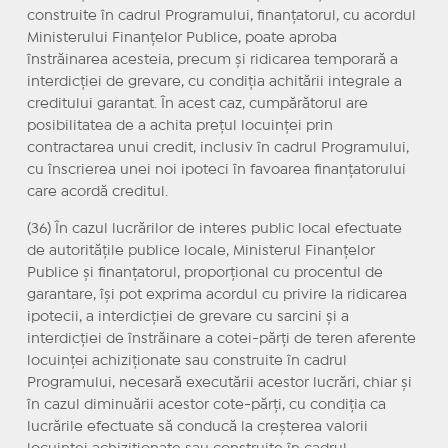
construite în cadrul Programului, finanțatorul, cu acordul
Ministerului Finanțelor Publice, poate aproba
înstrăinarea acesteia, precum și ridicarea temporară a
interdicției de grevare, cu condiția achitării integrale a
creditului garantat. În acest caz, cumpărătorul are
posibilitatea de a achita prețul locuinței prin
contractarea unui credit, inclusiv în cadrul Programului,
cu înscrierea unei noi ipoteci în favoarea finanțatorului
care acordă creditul.
(36) În cazul lucrărilor de interes public local efectuate
de autoritățile publice locale, Ministerul Finanțelor
Publice și finanțatorul, proporțional cu procentul de
garantare, își pot exprima acordul cu privire la ridicarea
ipotecii, a interdicției de grevare cu sarcini și a
interdicției de înstrăinare a cotei-părți de teren aferente
locuinței achiziționate sau construite în cadrul
Programului, necesară executării acestor lucrări, chiar și
în cazul diminuării acestor cote-părți, cu condiția ca
lucrările efectuate să conducă la creșterea valorii