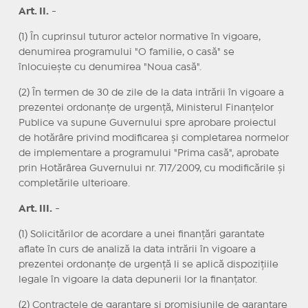
Art. II.
-
(1) În cuprinsul tuturor actelor normative în vigoare,
denumirea programului "O familie, o casă" se
înlocuiește cu denumirea "Noua casă".
(2) În termen de 30 de zile de la data intrării în vigoare a
prezentei ordonanțe de urgență, Ministerul Finanțelor
Publice va supune Guvernului spre aprobare proiectul
de hotărâre privind modificarea și completarea normelor
de implementare a programului "Prima casă", aprobate
prin Hotărârea Guvernului nr. 717/2009, cu modificările și
completările ulterioare.
Art. III.
-
(1) Solicitărilor de acordare a unei finanțări garantate
aflate în curs de analiză la data intrării în vigoare a
prezentei ordonanțe de urgență li se aplică dispozițiile
legale în vigoare la data depunerii lor la finanțator.
(2) Contractele de garantare și promisiunile de garantare