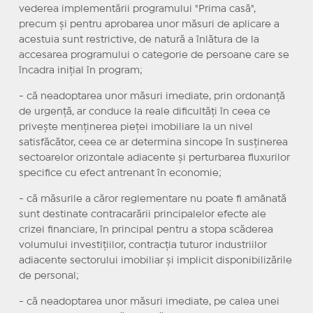
vederea implementării programului "Prima casă",
precum și pentru aprobarea unor măsuri de aplicare a
acestuia sunt restrictive, de natură a înlătura de la
accesarea programului o categorie de persoane care se
încadra inițial în program;
- că neadoptarea unor măsuri imediate, prin ordonanță
de urgență, ar conduce la reale dificultăți în ceea ce
privește menținerea pieței imobiliare la un nivel
satisfăcător, ceea ce ar determina sincope în susținerea
sectoarelor orizontale adiacente și perturbarea fluxurilor
specifice cu efect antrenant în economie;
- că măsurile a căror reglementare nu poate fi amânată
sunt destinate contracarării principalelor efecte ale
crizei financiare, în principal pentru a stopa scăderea
volumului investițiilor, contracția tuturor industriilor
adiacente sectorului imobiliar și implicit disponibilizările
de personal;
- că neadoptarea unor măsuri imediate, pe calea unei