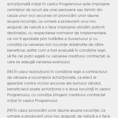
achiziționată inițial în cadrul Programului este improprie
cerințelor de locuit ale unei persoane sau familii din
cauza unor vicii ascunse ori provocării unor daune
asupra locuinței, ca urmare a producerii unui risc
asigurat, de natură a o face improprie utilizării potrivit
destinației, cu respectarea normelor de implementare
ce vor fi aprobate prin hotărâre a Guvernului și cu
condiția ca valoarea noii locuințe dobândite de către
beneficiar, astfel cum a fost evaluată în condițiile legii,
să fie cel puțin egală cu valoarea creditului contractat, la
care se adaugă valoarea avansului.
(18) În cazul rezoluțiunii în condițiile legii a contractului
de vânzare a locuințelor achiziționate, ca efect al
garanției contra viciilor ascunse ale bunului vândut,
beneficiarul poate achiziționa o a doua locuință în cadrul
Programului, cu condiția stingerii creditului contractat
inițial în cadrul Programului.
(19) În cazul provocării unor daune asupra locuinței, ca
urmare a producerii unui risc asigurat, de natură a o face