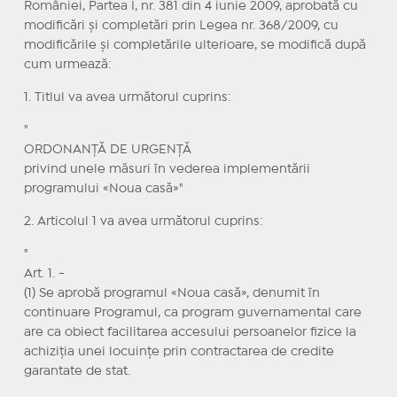
României, Partea I, nr. 381 din 4 iunie 2009, aprobată cu
modificări și completări prin Legea nr. 368/2009, cu
modificările și completările ulterioare, se modifică după
cum urmează:
1. Titlul va avea următorul cuprins:
"
ORDONANȚĂ DE URGENȚĂ
privind unele măsuri în vederea implementării
programului «Noua casă»"
2. Articolul 1 va avea următorul cuprins:
"
Art. 1. -
(1) Se aprobă programul «Noua casă», denumit în
continuare Programul, ca program guvernamental care
are ca obiect facilitarea accesului persoanelor fizice la
achiziția unei locuințe prin contractarea de credite
garantate de stat.