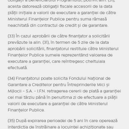
obligații a beneficiarului Programului, potrivit alin. (31),
acesta datorează obligații fiscale accesorii de la data
plății inițiale a valorii de executare a garanției de către
Ministerul Finanțelor Publice pentru suma rămasă
neachitată din contractul de credit și de garantare.
(33) În cazul aprobării de către finanțator a solicitării
prevăzute la alin. (31), în termen de 5 zile de la data
aprobării solicitării, finanțatorul restituie către Ministerul
Finanțelor Publice sumele reprezentând valoarea de
executare a garanției, care reîntregesc cheltuiala
efectuată.
(34) Finanțatorul poate solicita Fondului Național de
Garantare a Creditelor pentru Întreprinderile Mici și
Mijlocii - S.A. - I.F.N. retragerea cererii de plată a garanției
cel mai târziu până în penultima zi de efectuare a plății
valorii de executare a garanției de către Ministerul
Finanțelor Publice.
(35) După expirarea perioadei de 5 ani în care operează
interdicția de înstrăinare a locuinței achiziționate sau