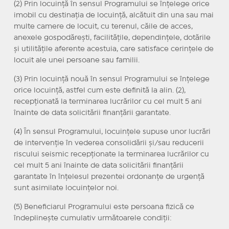
(2) Prin locuință în sensul Programului se înțelege orice
imobil cu destinația de locuință, alcătuit din una sau mai
multe camere de locuit, cu terenul, căile de acces,
anexele gospodărești, facilitățile, dependințele, dotările
și utilitățile aferente acestuia, care satisface cerințele de
locuit ale unei persoane sau familii.
(3) Prin locuință nouă în sensul Programului se înțelege
orice locuință, astfel cum este definită la alin. (2),
recepționată la terminarea lucrărilor cu cel mult 5 ani
înainte de data solicitării finanțării garantate.
(4) În sensul Programului, locuințele supuse unor lucrări
de intervenție în vederea consolidării și/sau reducerii
riscului seismic recepționate la terminarea lucrărilor cu
cel mult 5 ani înainte de data solicitării finanțării
garantate în înțelesul prezentei ordonanțe de urgență
sunt asimilate locuințelor noi.
(5) Beneficiarul Programului este persoana fizică ce
îndeplinește cumulativ următoarele condiții: