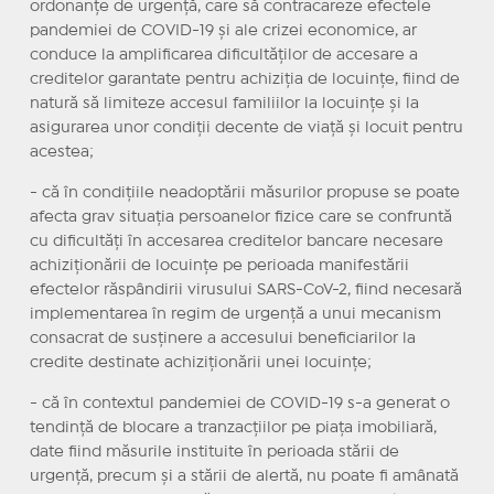
ordonanțe de urgență, care să contracareze efectele
pandemiei de COVID-19 și ale crizei economice, ar
conduce la amplificarea dificultăților de accesare a
creditelor garantate pentru achiziția de locuințe, fiind de
natură să limiteze accesul familiilor la locuințe și la
asigurarea unor condiții decente de viață și locuit pentru
acestea;
- că în condițiile neadoptării măsurilor propuse se poate
afecta grav situația persoanelor fizice care se confruntă
cu dificultăți în accesarea creditelor bancare necesare
achiziționării de locuințe pe perioada manifestării
efectelor răspândirii virusului SARS-CoV-2, fiind necesară
implementarea în regim de urgență a unui mecanism
consacrat de susținere a accesului beneficiarilor la
credite destinate achiziționării unei locuințe;
- că în contextul pandemiei de COVID-19 s-a generat o
tendință de blocare a tranzacțiilor pe piața imobiliară,
date fiind măsurile instituite în perioada stării de
urgență, precum și a stării de alertă, nu poate fi amânată