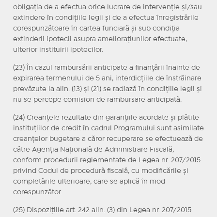
obligația de a efectua orice lucrare de intervenție și/sau
extindere în condițiile legii și de a efectua înregistrările
corespunzătoare în cartea funciară și sub condiția
extinderii ipotecii asupra ameliorațiunilor efectuate,
ulterior instituirii ipotecilor.
(23) În cazul rambursării anticipate a finanțării înainte de
expirarea termenului de 5 ani, interdicțiile de înstrăinare
prevăzute la alin. (13) și (21) se radiază în condițiile legii și
nu se percepe comision de rambursare anticipată.
(24) Creanțele rezultate din garanțiile acordate și plătite
instituțiilor de credit în cadrul Programului sunt asimilate
creanțelor bugetare a căror recuperare se efectuează de
către Agenția Națională de Administrare Fiscală,
conform procedurii reglementate de Legea nr. 207/2015
privind Codul de procedură fiscală, cu modificările și
completările ulterioare, care se aplică în mod
corespunzător.
(25) Dispozițiile art. 242 alin. (3) din Legea nr. 207/2015