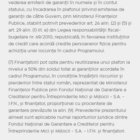
vederea emiterii de garanții în numele și în contul
statului, cu încadrarea în plafonul privind emiterea de
garanții de către Guvern, prin Ministerul Finanțelor
Publice, stabilit potrivit prevederilor art. 26 alin. (2) și (5) și
art. 29 alin. (1) lit. e) din Legea responsabilității fiscal-
bugetare nr. 69/2010, republicată, în favoarea instituțiilor
de credit care acordă credite persoanelor fizice pentru
achiziția unei locuințe în cadrul Programului.
(7) Finanțatorii pot opta pentru reutilizarea unui plafon la
nivelul a 50% din soldul total al garanțiilor acordate în
cadrul Programului, în condițiile împărțirii riscurilor și
pierderilor între statul român, reprezentat de Ministerul
Finanțelor Publice prin Fondul Național de Garantare a
Creditelor pentru Întreprinderile Mici și Mijlocii - S.A. -
I.F.N., și finanțator, proporțional cu procentele de
garantare prevăzute la alin. (9). Prevederile prezentului
alineat sunt aplicabile numai raporturilor juridice dintre
Fondul Național de Garantare a Creditelor pentru
Întreprinderile Mici și Mijlocii - S.A. - I.F.N. și finanțatori.