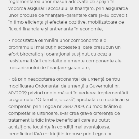
reglementarea unor măsuri adecvate de sprijin în
vederea asigurării accesului la finanțare, prin asigurarea
unor produse de finanțare-garantare care și-au dovedit
în timp eficiența și efectele pozitive, mobilizatoare de
fluxuri financiare și antrenante în economie;
- necesitatea eliminării unor componente ale
programului mai puțin accesate și care presupun un
efort birocratic și operațional susținut, cu ocazia
resistematizării celorlalte elemente componente ale
mecanismului de finanțare-garantare;
- că prin neadoptarea ordonanței de urgență pentru
modificarea Ordonanței de urgență a Guvernului nr.
60/2009 privind unele măsuri în vederea implementării
programului "O familie, o casă", aprobată cu modificări și
completări prin Legea nr. 368/2009, cu modificările și
completările ulterioare, s-ar crea grave diferențe de
tratament juridic între beneficiarii care au putut
achiziționa locuințe în condiții mai avantajoase,
beneficiind fără restricțiile impuse prin Legea nr.