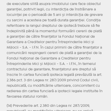
de executare silită asupra imobilului care face obiectul
garanției, potrivit legii, cu interdicția de înstrăinare a
locuinței pe o perioadă de 5 ani și interdicția de grevare
cu sarcini a acesteia pe toată durata garanției. Condiția
referitoare la rangul dreptului de ipotecă trebuie să fie
îndeplinită până la momentul formulării cererii de plată
a garanției de către finanțator la Fondul Național de
Garantare a Creditelor pentru Întreprinderile Mici și
Mijlocii - S.A. - I.F.N. În cazul primirii de către finanțator a
comunicării respingerii cererii de plată a garanției de la
Fondul Național de Garantare a Creditelor pentru
Întreprinderile Mici și Mijlocii - S.A. - I.F.N., în temeiul
contractului de garantare, finanțatorul are dreptul să
înscrie în cartea funciară ipoteca legală prevăzută la art.
2.386 pct. 3 din Legea nr. 287/2009 privind Codul civil,
republicată, cu modificările ulterioare, concomitent cu
radierea din cartea funciară a ipotecii legale instituite în
favoarea statului român.
(14) Prevederile art. 2.380 din Legea nr. 287/2009,