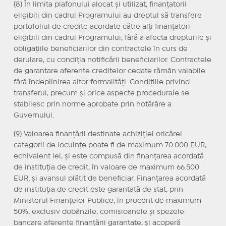
(8) În limita plafonului alocat și utilizat, finanțatorii
eligibili din cadrul Programului au dreptul să transfere
portofoliul de credite acordate către alți finanțatori
eligibili din cadrul Programului, fără a afecta drepturile și
obligațiile beneficiarilor din contractele în curs de
derulare, cu condiția notificării beneficiarilor. Contractele
de garantare aferente creditelor cedate rămân valabile
fără îndeplinirea altor formalități. Condițiile privind
transferul, precum și orice aspecte procedurale se
stabilesc prin norme aprobate prin hotărâre a
Guvernului.
(9) Valoarea finanțării destinate achiziției oricărei
categorii de locuințe poate fi de maximum 70.000 EUR,
echivalent lei, și este compusă din finanțarea acordată
de instituția de credit, în valoare de maximum 66.500
EUR, și avansul plătit de beneficiar. Finanțarea acordată
de instituția de credit este garantată de stat, prin
Ministerul Finanțelor Publice, în procent de maximum
50%, exclusiv dobânzile, comisioanele și spezele
bancare aferente finanțării garantate, și acoperă