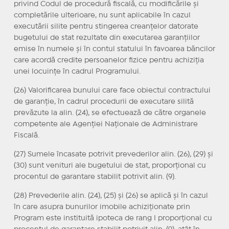
privind Codul de procedură fiscală, cu modificările și
completările ulterioare, nu sunt aplicabile în cazul
executării silite pentru stingerea creanțelor datorate
bugetului de stat rezultate din executarea garanțiilor
emise în numele și în contul statului în favoarea băncilor
care acordă credite persoanelor fizice pentru achiziția
unei locuințe în cadrul Programului.
(26) Valorificarea bunului care face obiectul contractului
de garanție, în cadrul procedurii de executare silită
prevăzute la alin. (24), se efectuează de către organele
competente ale Agenției Naționale de Administrare
Fiscală.
(27) Sumele încasate potrivit prevederilor alin. (26), (29) și
(30) sunt venituri ale bugetului de stat, proporțional cu
procentul de garantare stabilit potrivit alin. (9).
(28) Prevederile alin. (24), (25) și (26) se aplică și în cazul
în care asupra bunurilor imobile achiziționate prin
Program este instituită ipoteca de rang I proporțional cu