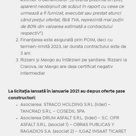
aparent neobişnuit de scăzut în raport cu ceea ce
urmează a fi furnizat, executat sau prestat atunci
când preţul ofertat, fără TVA, reprezintă mai puţin
de 80% din valoarea estimată a contractului
respectiv
”.)
Finanțarea este asigurată prin POIM, deci cu
termen-limită 2023, iar durata contractului este de
3 ani.
Rizzani și Mavgo au întârzieri pe șantiere. Rizzani la
Craiova, iar Mavgo are deja certificat negativ
intermediar
La licitația lansată în ianuarie 2021 au depus oferte șase
constructori:
Asocierea: STRACO HOLDING S.R.L (lider) –
TANCRAD S.R.L – COSEDIL SPA
Asocierea DRUM ASFALT S.R.L. (lider) – S.C. OPR
ASFALT S.R.L. (asociat 1) – OBRAS PUBLICAS Y
RAGADIOS S.A. (asociat 2) – ILGAZ INSAAT TICARET