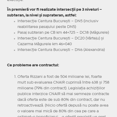
În premieră vor fi realizate intersecții pe 3 niveluri –
subteran, la nivel și suprateran, astfel:
Intersecție Centura București – DN5 (inclusiv
reabilitarea pasajului peste DN5)
Pasaj subteran pe CB km 44+725 – DC18 (Măgurele)
Intersecție Centura București – DC20 (Vârteju) și
Cazarma Măgurele km 46+040
Intersecție Centura București – DN6 (Alexandria)
Ce probleme are contractul:
Oferta Rizzani a fost de 504 milioane lei, foarte
mult sub evaluarea CNAIR cuprinsă între 638 și 758
milioane (79% din contract). Legislația achizițiilor
publice interzice CNAIR să mai semneze contracte
dacă oferta este de sub 80% din contract, dar nu
retroactivează. (Nicio ofertă depusă nu poate avea
o valoare mai mică de 80% din cea pe care a
estimat-o beneficiarul: „
o ofertă prezintă un preţ