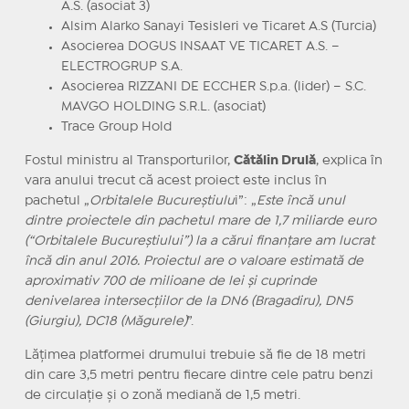
A.S. (asociat 3)
Alsim Alarko Sanayi Tesisleri ve Ticaret A.S (Turcia)
Asocierea DOGUS INSAAT VE TICARET A.S. –
ELECTROGRUP S.A.
Asocierea RIZZANI DE ECCHER S.p.a. (lider) – S.C.
MAVGO HOLDING S.R.L. (asociat)
Trace Group Hold
Fostul ministru al Transporturilor,
Cătălin Drulă
, explica în
vara anului trecut că acest proiect este inclus în
pachetul „
Orbitalele Bucureştiulu
i”: „
Este încă unul
dintre proiectele din pachetul mare de 1,7 miliarde euro
(“Orbitalele Bucureștiului”) la a cărui finanțare am lucrat
încă din anul 2016. Proiectul are o valoare estimată de
aproximativ 700 de milioane de lei și cuprinde
denivelarea intersecțiilor de la DN6 (Bragadiru), DN5
(Giurgiu), DC18 (Măgurele)
”.
Lăţimea platformei drumului trebuie să fie de 18 metri
din care 3,5 metri pentru fiecare dintre cele patru benzi
de circulaţie şi o zonă mediană de 1,5 metri.