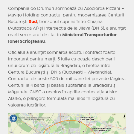
Compania de Drumuri semnează cu Asocierea Rizzani –
Mavgo Holding contractul pentru modernizarea Centurii
București
Sud
, tronsonul cuprins între Chiajna
(Autostrada A1) și intersecția de la Jilava (DN 5), a anunțat
marți secretarul de stat în
Ministerul Transporturilor
Ionel Scrioșteanu
.
Oficialul a anunțat semnarea acestui contract foarte
important pentru marți, 5 iulie cu ocazia deschiderii
unui drum de legătură la Bragadiru, o bretea între
Centura București și DN 6 (București – Alexandria).
Contractul de peste 500 de milioane lei prevede lărgirea
Centurii la 4 benzi și pasaje subterane la Bragadiru și
Măgurele. CNSC a respins în aprilie contestația Alsim
Alarko, o plângere formulată mai ales în legătură cu
valoarea lucrărilor.