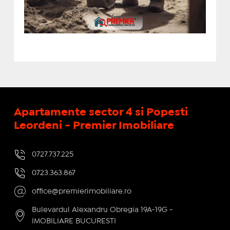
Apartamente sector 4 si Popesti
Leordeni - Premier Imobiliare
0727.737.225
0723.363.867
office@premierimobiliare.ro
Bulevardul Alexandru Obregia 19A-19G -
IMOBILIARE BUCURESTI