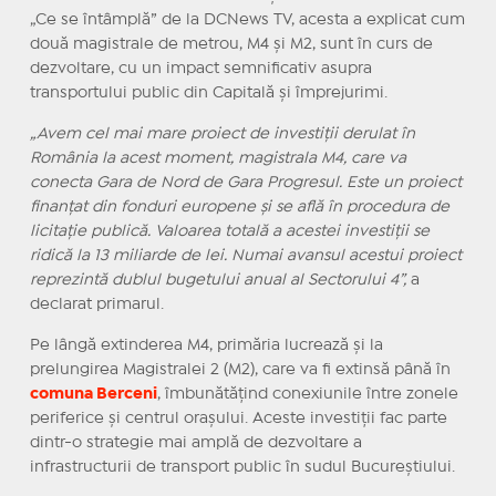
„Ce se întâmplă” de la DCNews TV, acesta a explicat cum
două magistrale de metrou, M4 și M2, sunt în curs de
dezvoltare, cu un impact semnificativ asupra
transportului public din Capitală și împrejurimi.
„Avem cel mai mare proiect de investiții derulat în
România la acest moment, magistrala M4, care va
conecta Gara de Nord de Gara Progresul. Este un proiect
finanțat din fonduri europene și se află în procedura de
licitație publică. Valoarea totală a acestei investiții se
ridică la 13 miliarde de lei. Numai avansul acestui proiect
reprezintă dublul bugetului anual al Sectorului 4”,
a
declarat primarul.
Pe lângă extinderea M4, primăria lucrează și la
prelungirea Magistralei 2 (M2), care va fi extinsă până în
comuna Berceni
, îmbunătățind conexiunile între zonele
periferice și centrul orașului. Aceste investiții fac parte
dintr-o strategie mai amplă de dezvoltare a
infrastructurii de transport public în sudul Bucureștiului.