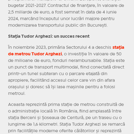
bugetar 2021-2027. Contractul de finanțare, în valoare de
2,5 miliarde de euro, a fost semnat în data de 4 iunie
2024, marcând începutul unor lucrări majore pentru
modernizarea transportului public din București.
Stația Tudor Arghezi: un succes recent
În noiembrie 2023, primăria Sectorului 4 a deschis
stația
de metrou Tudor Arghezi
, o investiție în valoare de 50
de milioane de euro, fonduri nerambursabile. Stația este
un punct de transport multimodal, fiind conectată direct
printr-un tunel subteran cu o parcare etajată din
apropiere, facilitând accesul celor care vin din afara
orașului și doresc să își lase mașinile pentru a folosi
metroul.
Aceasta reprezintă prima stație de metrou construită de
o administrație locală în România, fiind amplasată între
stația Berceni și Șoseaua de Centură, pe un traseu cu o
lungime de 1,6 kilometri. Stația Tudor Arghezi se remarcă
prin facilitățile moderne oferite călătorilor și reprezintă