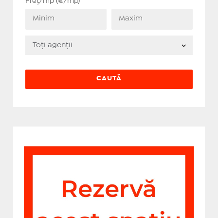
Preț/mp (€/mp)