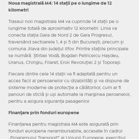
Noua magistrală M4: 14 stații pe o lungime de 12
kilometri
Traseul noii magistrale M4 va cuprinde 14 stații pe o
lungime totală de aproximativ 12 kilometri. Linia va
conecta stația Gara de Nord 2 de Gara Progresul,
traversând sectoarele 1, 4 și 5 din București, precum și
comuna Jilava din județul Ilfov. Printre stațiile principale
se numără: Știrbei Vodă, Bogdan Petriceicu Hașdeu,
Uranus, Chirigiu, Filaret, Eroii Revoluției 2 și Toporași.
Fiecare dintre cele 14 stații va fi adaptată pentru un
acces facil al persoanelor cu dizabilități și va dispune de
sisteme moderne de protecție a călătorilor, cum ar fi
panouri de sticlă și uși automate la marginea peroanelor,
pentru a asigura siguranța pasagerilor.
Finanțare prin fonduri europene
Finanțarea pentru magistrala M4 este asigurată prin
fonduri europene nerambursabile, accesate în cadrul
„Programului Transport” al Uniunii Europene, exercițiul