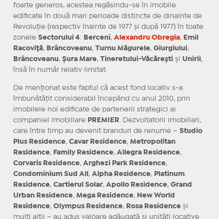
foarte generos, acestea regăsindu-se în imobile
edificate în două mari perioade distincte de dinainte de
Revoluție (respectiv înainte de 1977 și după 1977) în toate
zonele
Sectorului 4
:
Berceni
,
Alexandru Obregia
,
Emil
Racoviță
,
Brâncoveanu
,
Turnu Măgurele
,
Giurgiului
,
Brâncoveanu
,
Șura Mare
,
Tineretului-Văcărești
și
Unirii
,
însă în număr relativ limitat.
De menționat este faptul că acest fond locativ s-a
îmbunătățit considerabil începând cu anul 2010, prin
imobilele noi edificate de partenerii strategici ai
companiei imobiliare
PREMIER
. Dezvoltatorii imobiliari,
care între timp au devenit branduri de renume –
Studio
Plus Residence
,
Cavar Residence
,
Metropolitan
Residence
,
Family Residence
,
Allegra Residence
,
Corvaris Residence
,
Arghezi Park Residence
,
Condominium Sud All
,
Alpha Residence
,
Platinum
Residence
,
Cartierul Solar
,
Apollo Residence
,
Grand
Urban Residence
,
Mega Residence
,
New World
Residence
,
Olympus Residence
,
Rosa Residence
și
mulți alții – au adus valoare adăugată și unități locative