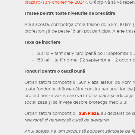
plaza.ro/sun-challenge-2024/
. Grăbiți-vă să vă reze
Trasee pentru toate nivelurile de pregătire
Anul acesta, competiția oferă trasee de 5 km, 10 km și 2
profesioniști de peste 18 ani pot participa. Alege tras
Taxe de înscriere
120 lei – tarif early bird (până pe 11 septembrie 
150 lei – tarif normal (12 septembrie – 2 octomb
Fonduri pentru o cauză bună
Organizatorii competiției, Sun Plaza, alături de Admin
toate fondurile strânse către construirea unui loc de j
proiect non-invaziv, care va îmbina joaca și educația 
socializeze și să învețe despre protecția mediului.
Organizatorii competiției,
Sun Plaza
, au declarat pe si
relaxantă și generoasă cursă de alergare!
Anul acesta, ne-am propus să aducem zâmbete pe fețe