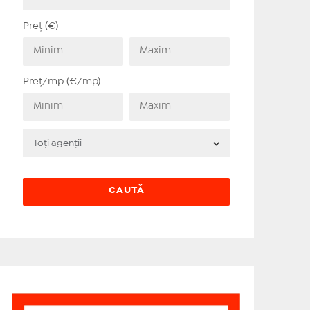
Preț (€)
Preț/mp (€/mp)