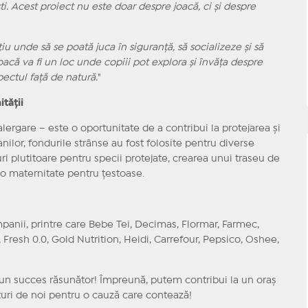
i. Acest proiect nu este doar despre joacă, ci și despre
iu unde să se poată juca în siguranță, să socializeze și să
oacă va fi un loc unde copiii pot explora și învăța despre
pectul față de natură.
"
tății
rgare – este o oportunitate de a contribui la protejarea și
anilor, fondurile strânse au fost folosite pentru diverse
i plutitoare pentru specii protejate, crearea unui traseu de
 o maternitate pentru țestoase.
nii, printre care Bebe Tei, Decimas, Flormar, Farmec,
Fresh 0.0, Gold Nutrition, Heidi, Carrefour, Pepsico, Oshee,
un succes răsunător! Împreună, putem contribui la un oraș
turi de noi pentru o cauză care contează!