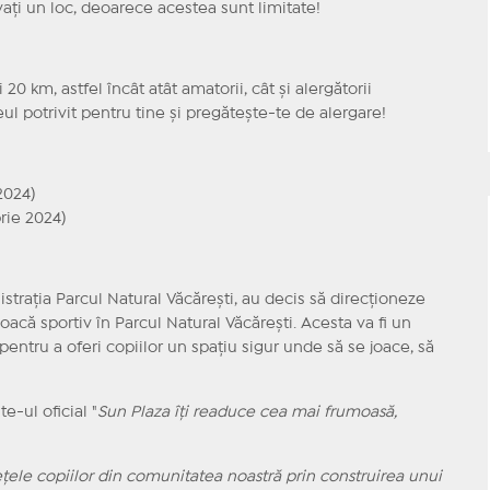
rvați un loc, deoarece acestea sunt limitate!
0 km, astfel încât atât amatorii, cât și alergătorii
eul potrivit pentru tine și pregătește-te de alergare!
2024)
rie 2024)
istrația Parcul Natural Văcărești, au decis să direcționeze
oacă sportiv în Parcul Natural Văcărești. Acesta va fi un
pentru a oferi copiilor un spațiu sigur unde să se joace, să
te-ul oficial "
Sun Plaza îți readuce cea mai frumoasă,
le copiilor din comunitatea noastră prin construirea unui