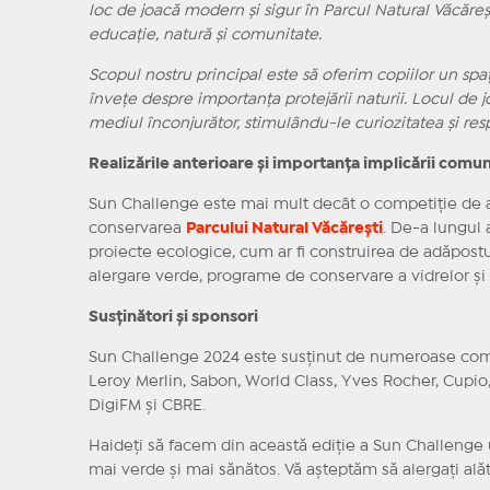
loc de joacă modern și sigur în Parcul Natural Văcăreșt
educație, natură și comunitate.
Scopul nostru principal este să oferim copiilor un spaț
învețe despre importanța protejării naturii. Locul de j
mediul înconjurător, stimulându-le curiozitatea și res
Realizările anterioare și importanța implicării comuni
Sun Challenge este mai mult decât o competiție de ale
conservarea
Parcului Natural Văcărești
. De-a lungul 
proiecte ecologice, cum ar fi construirea de adăpostur
alergare verde, programe de conservare a vidrelor și
Susținători și sponsori
Sun Challenge 2024 este susținut de numeroase compa
Leroy Merlin, Sabon, World Class, Yves Rocher, Cupio, 
DigiFM și CBRE.
Haideți să facem din această ediție a Sun Challenge 
mai verde și mai sănătos. Vă așteptăm să alergați ală