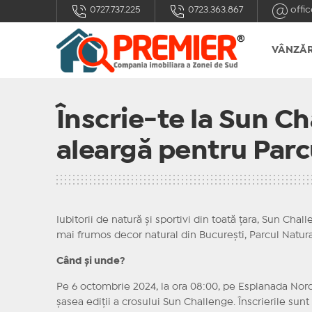
0727.737.225
0723.363.867
offic
VÂNZĂR
Înscrie-te la Sun Ch
aleargă pentru Parcu
Iubitorii de natură și sportivi din toată țara, Sun Ch
mai frumos decor natural din București, Parcul Natural
Când și unde?
Pe 6 octombrie 2024, la ora 08:00, pe Esplanada Nord 
șasea ediții a crosului Sun Challenge. Înscrierile sunt