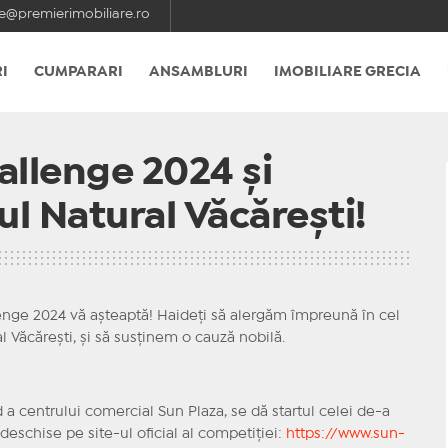
e@premierimobiliare.ro
I
CUMPARARI
ANSAMBLURI
IMOBILIARE GRECIA
allenge 2024 și
l Natural Văcărești!
allenge 2024 vă așteaptă! Haideți să alergăm împreună în cel
 Văcărești, și să susținem o cauză nobilă.
a centrului comercial Sun Plaza, se dă startul celei de-a
 deschise pe site-ul oficial al competiției:
https://www.sun-