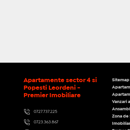
Apartamente sector 4 si
Sitemap 
Popesti Leordeni -
Apartam
Premier Imobiliare
Apartame
Vanzari 
Ansamblu
0727.737.225
Zona de
0723.363.867
Imobilia