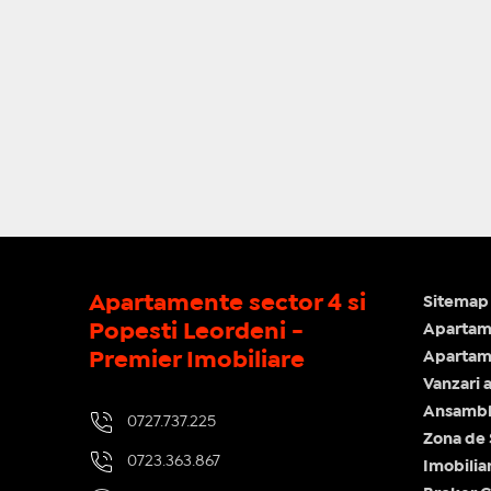
Apartamente sector 4 si
Sitemap 
Popesti Leordeni -
Apartam
Premier Imobiliare
Apartame
Vanzari 
Ansamblu
0727.737.225
Zona de
0723.363.867
Imobilia