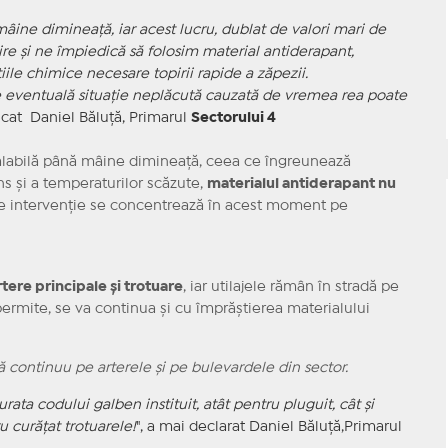
âine dimineață, iar acest lucru, dublat de valori mari de
ire și ne împiedică să folosim material antiderapant,
iile chimice necesare topirii rapide a zăpezii.
e eventuală situație neplăcută cauzată de vremea rea poate
icat Daniel Băluță, Primarul
Sectorului 4
valabilă până mâine dimineață, ceea ce îngreunează
ns și a temperaturilor scăzute,
materialul antiderapant nu
de intervenție se concentrează în acest moment pe
tere principale și trotuare
, iar utilajele rămân în stradă pe
permite, se va continua și cu împrăștierea materialului
 continuu pe arterele și pe bulevardele din sector.
rata codului galben instituit, atât pentru pluguit, cât și
 curățat trotuarele!
", a mai declarat Daniel Băluță,Primarul