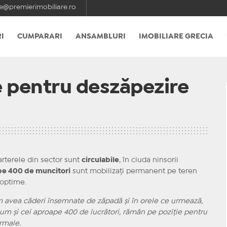
e@premierimobiliare.ro
I
CUMPARARI
ANSAMBLURI
IMOBILIARE GRECIA
e pentru deszăpezire
arterele din sector sunt
circulabile
, în ciuda ninsorii
pe 400 de muncitori
sunt mobilizați permanent pe teren
i optime.
m avea căderi însemnate de zăpadă și în orele ce urmează,
cum și cei aproape 400 de lucrători, rămân pe poziție pentru
ormale.