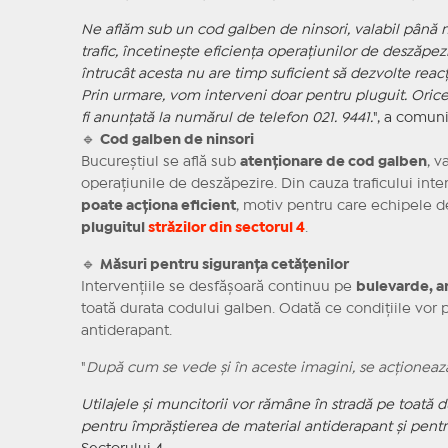
Ne aflăm sub un cod galben de ninsori, valabil până m
trafic, încetinește eficiența operațiunilor de deszăpez
întrucât acesta nu are timp suficient să dezvolte reacț
Prin urmare, vom interveni doar pentru pluguit. Oric
fi anunțată la numărul de telefon 021. 9441.
", a comun
🔹
Cod galben de ninsori
Bucureștiul se află sub
atenționare de cod galben
, 
operațiunile de deszăpezire. Din cauza traficului inte
poate acționa eficient
, motiv pentru care echipele 
pluguitul
străzilor din sectorul 4
.
🔹
Măsuri pentru siguranța cetățenilor
Intervențiile se desfășoară continuu pe
bulevarde, ar
toată durata codului galben. Odată ce condițiile vor 
antiderapant.
"
După cum se vede și în aceste imagini, se acționează
Utilajele și muncitorii vor rămâne în stradă pe toată du
pentru împrăștierea de material antiderapant și pentru