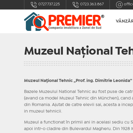
0727.737.225
0723.363.867
offic
VÂNZĂR
Muzeul Național Teh
Muzeul Național Tehnic „Prof. ing. Dimitrie Leonida”
Bazele Muzeului National Tehnic au fost puse de catre
(avand ca model Muzeul Tehnic din München), cand ac
din Romania. Ajutat de catre elevii sai, acesta a ince
in muzeul tehnicii.
Muzeul a functionat în primii ani in acelasi sediu cu 
apoi intr-o cladire din Bulevardul Magheru. Din 1928 