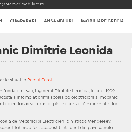
e@premierimobiliare.ro
I
CUMPARARI
ANSAMBLURI
IMOBILIARE GRECIA
nic Dimitrie Leonida
este situat in
Parcul Carol
.
 fondatorul sau, inginerul Dimitrie Leonida, in anul 1909,
esta a intemeiat prima scoala de electricieni si mecanici
put colectionarea primelor piese care vor fi expuse ulterior
Scoala de Mecanici și Electricieni din strada Mendeleev,
Muzeul Tehnic a fost adapostit intr-unul din pavilioanele