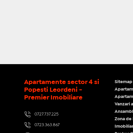
Apartamente sector 4 si
Sitemap 
Popesti Leordeni -
Apartam
Premier Imobiliare
Apartame
Vanzari 
Ansamblu
0727.737.225
Zona de
0723.363.867
Imobilia