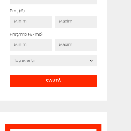
Preț (€)
Preț/mp (€/mp)