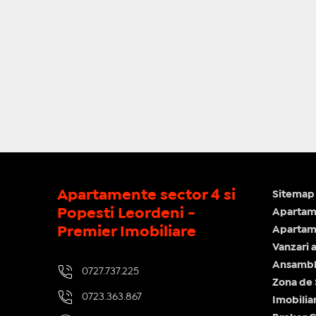
Apartamente sector 4 si
Sitemap 
Popesti Leordeni -
Apartam
Premier Imobiliare
Apartame
Vanzari 
Ansamblu
0727.737.225
Zona de
0723.363.867
Imobilia