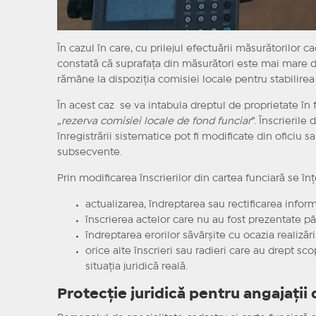
În cazul în care, cu prilejul efectuării măsurătorilor ca
constată că suprafaţa din măsurători este mai mare de
rămâne la dispoziţia comisiei locale pentru stabilirea
În acest caz se va intabula dreptul de proprietate în 
„
rezerva comisiei locale de fond funciar
”. Înscrierile
înregistrării sistematice pot fi modificate din oficiu sa
subsecvente.
Prin modificarea înscrierilor din cartea funciară se î
actualizarea, îndreptarea sau rectificarea inform
înscrierea actelor care nu au fost prezentate pân
îndreptarea erorilor săvârşite cu ocazia realizări
orice alte înscrieri sau radieri care au drept s
situaţia juridică reală.
Protecție juridică pentru angajații 