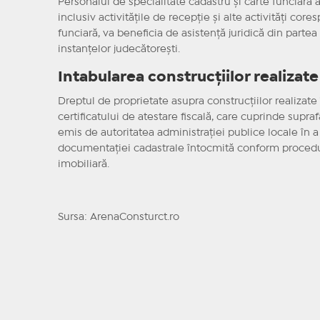
Personalul de specialitate cadastru şi carte funciară al 
inclusiv activităţile de recepţie şi alte activităţi co
funciară, va beneficia de asistenţă juridică din partea
instanţelor judecătoreşti.
Intabularea construcțiilor realizate
Dreptul de proprietate asupra construcţiilor realizate
certificatului de atestare fiscală, care cuprinde supraf
emis de autoritatea administraţiei publice locale în a 
documentaţiei cadastrale întocmită conform proceduri
imobiliară.
Sursa: ArenaConsturct.ro