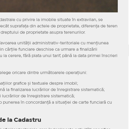
dastrale cu privire la imobile situate în extravilan, se
cât suprafaţa din actele de proprietate, diferenţa de teren
 dreptului de proprietate asupra terenurilor.
favoarea unităţii administrativ-teritoriale cu menţiunea
 din cărţile funciare deschise ca urmare a finalizării
u la cerere, fără plata unui tarif, până la data primei înscrieri
nţelege oricare dintre următoarele operaţiuni:
aţiilor grafice şi textuale despre imobil;
ă la finalizarea lucrărilor de înregistrare sistematică;
i lucrărilor de înregistrare sistematică;
cop punerea în concordanţă a situaţiei de carte funciară cu
de la Cadastru