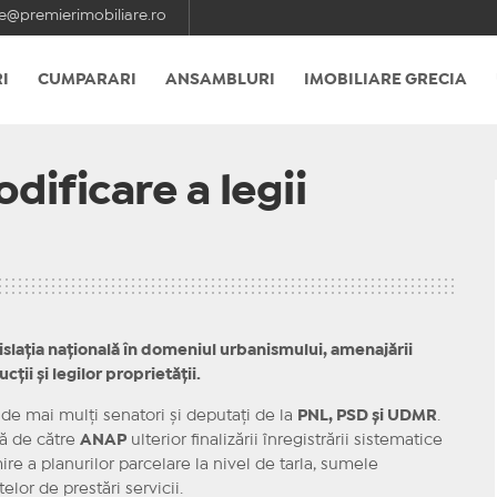
e@premierimobiliare.ro
I
CUMPARARI
ANSAMBLURI
IMOBILIARE GRECIA
dificare a legii
gislația națională în domeniul urbanismului, amenajării
cții și legilor proprietății.
de mai mulți senatori și deputați de la
PNL, PSD și UDMR
.
tă de către
ANAP
ulterior finalizării înregistrării sistematice
ire a planurilor parcelare la nivel de tarla, sumele
lor de prestări servicii.