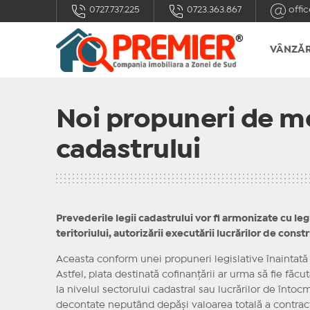
0727.737.225
0723.363.867
offic
VÂNZĂR
Noi propuneri de mo
cadastrului
Prevederile legii cadastrului vor fi armonizate cu le
teritoriului, autorizării executării lucrărilor de constru
Aceasta conform unei propuneri legislative înaintată 
Astfel, plata destinată cofinanţării ar urma să fie făcu
la nivelul sectorului cadastral sau lucrărilor de întocm
decontate neputând depăşi valoarea totală a contracte