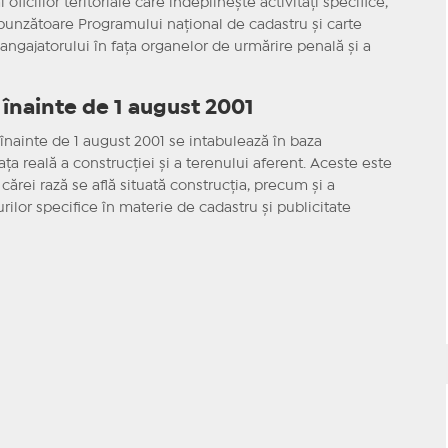
oficiilor teritoriale care îndeplineşte activităţi specifice,
respunzătoare Programului naţional de cadastru şi carte
 angajatorului în faţa organelor de urmărire penală şi a
 înainte de 1 august 2001
 înainte de 1 august 2001 se intabulează în baza
aţa reală a construcţiei şi a terenului aferent. Aceste este
cărei rază se află situată construcţia, precum şi a
lor specifice în materie de cadastru şi publicitate