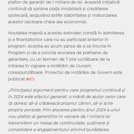
plafon de garanții de 1 miliard de lei. Această inițiativă
continuă să sprijine piața imobiliară și creditarea
ipotecară, asigurând astfel stabilitatea și maturizarea
acestor sectoare cheie ale economiei.
Noutatea majoră a acestei extinderi constă în admiterea
și a finanțatorilor care nu au participat anterior în
program. Aceștia au acum șansa de a se înscrie în
Program și de a solicita alocarea de plafoane de
garantare, cu un termen de 7 zile lucrătoare de la
intrarea în vigoare a Hotărârii de Guvern
corespunzătoare. Proiectul de Hotărâre de Guvern este
publicat
AICI.
„Principalul argument pentru care programul continuă și
în 2024 este efectul generat: o mână de ajutor celor care
își doresc să-și clădească propriul cămin, să-și scrie
propria poveste. Prin alocarea pentru anul 2024 a unui
nou plafon al garanţiilor în valoare de 1 miliard lei
transmitem un mesaj de continuitate, susținere și
consolidare a angajamentului privind bunăstarea