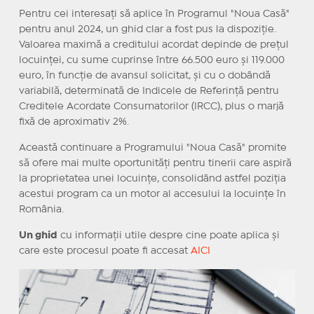
Pentru cei interesați să aplice în Programul "Noua Casă"
pentru anul 2024, un ghid clar a fost pus la dispoziție.
Valoarea maximă a creditului acordat depinde de prețul
locuinței, cu sume cuprinse între 66.500 euro și 119.000
euro, în funcție de avansul solicitat, și cu o dobândă
variabilă, determinată de Indicele de Referință pentru
Creditele Acordate Consumatorilor (IRCC), plus o marjă
fixă de aproximativ 2%.
Această continuare a Programului "Noua Casă" promite
să ofere mai multe oportunități pentru tinerii care aspiră
la proprietatea unei locuințe, consolidând astfel poziția
acestui program ca un motor al accesului la locuințe în
România.
Un ghid
cu informații utile despre cine poate aplica și
care este procesul poate fi accesat
AICI