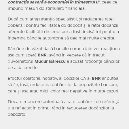
contracție severă a economiei în trimestrul II
”, ceea ce
impune măsuri de stimulare financiară.
După cum atrag atenția specialiștii, și reducerea ratei
dobânzii pentru facilitatea de depozit şi a ratei dobânzii
aferente facilităţii de creditare a fost decisă tot pentru a
îndemna băncile autohtone să dea mai multe credite.
Rămâne de văzut dacă bancile comerciale vor reacționa
așa cum speră
BNR
, având în vedere că în trecut
guvernatorul
Mugur Isărescu
a acuzat reticența băncilor
de a da credite.
Efectul colateral, negativ, al deciziei CA al
BNR
ar putea
să fie, însă, reducerea dobânzilor la depozitele bancare,
care și așa erau mici, chiar real negative în multe cazuri.
Fiecare reducere anterioară a ratei dobânzii de referință
s-a reflectat în primul rând în reducerea dobânzilor la
depozite.