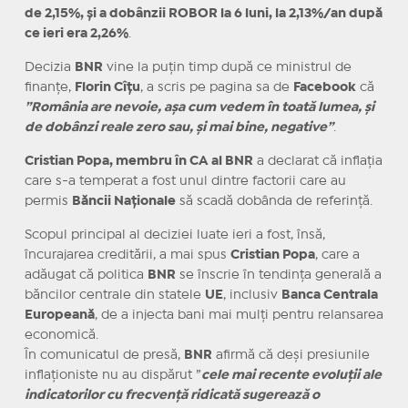
de 2,15%, și a dobânzii ROBOR la 6 luni, la 2,13%/an după
ce ieri era 2,26%
.
Decizia
BNR
vine la puțin timp după ce ministrul de
finanțe,
Florin Cîțu
, a scris pe pagina sa de
Facebook
că
”România are nevoie, aşa cum vedem în toată lumea, şi
de dobânzi reale zero sau, şi mai bine, negative”
.
Cristian Popa, membru în CA al BNR
a declarat că inflația
care s-a temperat a fost unul dintre factorii care au
permis
Băncii Naționale
să scadă dobânda de referință.
Scopul principal al deciziei luate ieri a fost, însă,
încurajarea creditării, a mai spus
Cristian Popa
, care a
adăugat că politica
BNR
se înscrie în tendința generală a
băncilor centrale din statele
UE
, inclusiv
Banca Centrala
Europeană
, de a injecta bani mai mulți pentru relansarea
economică.
În comunicatul de presă,
BNR
afirmă că deși presiunile
inflaționiste nu au dispărut ”
cele mai recente evoluții ale
indicatorilor cu frecvență ridicată sugerează o