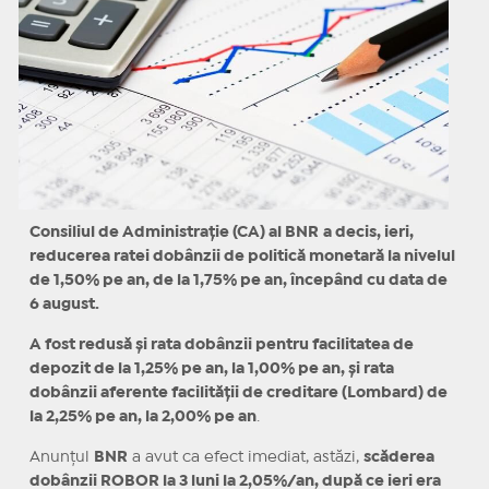
Consiliul de Administraţie (CA) al BNR
a decis, ieri,
reducerea ratei dobânzii de politică monetară la nivelul
de 1,50% pe an, de la 1,75% pe an, începând cu data de
6 august.
A fost redusă și rata dobânzii pentru facilitatea de
depozit de la 1,25% pe an, la 1,00% pe an, şi rata
dobânzii aferente facilităţii de creditare (Lombard) de
la 2,25% pe an, la 2,00% pe an
.
Anunțul
BNR
a avut ca efect imediat, astăzi,
scăderea
dobânzii ROBOR la 3 luni la 2,05%/an, după ce ieri era