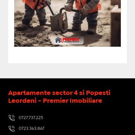
Apartamente sector 4 si Popesti
Leordeni - Premier Imobiliare
0727.737.225
0723.363.867