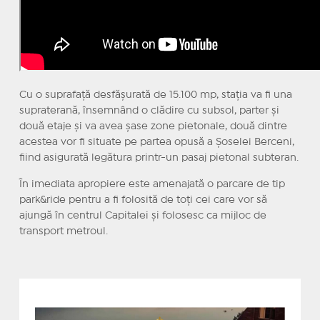
Cu o suprafaţă desfăşurată de 15.100 mp, staţia va fi una
supraterană, însemnând o clădire cu subsol, parter şi
două etaje şi va avea şase zone pietonale, două dintre
acestea vor fi situate pe partea opusă a Şoselei Berceni,
fiind asigurată legătura printr-un pasaj pietonal subteran.
În imediata apropiere este amenajată o parcare de tip
park&ride pentru a fi folosită de toţi cei care vor să
ajungă în centrul Capitalei şi folosesc ca mijloc de
transport metroul.