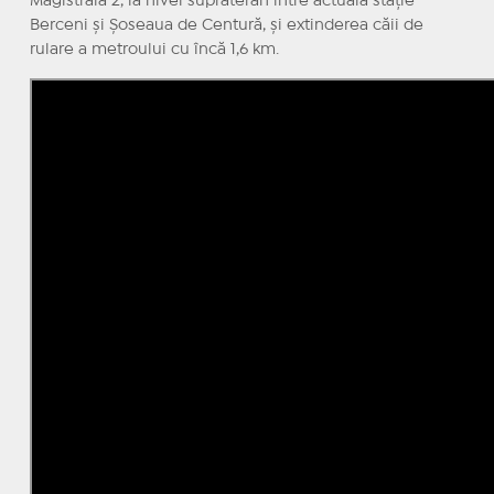
Magistrala 2, la nivel suprateran între actuala stație
Berceni și Șoseaua de Centură, și extinderea căii de
rulare a metroului cu încă 1,6 km.