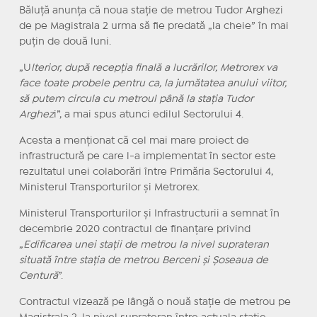
Băluță anunța că noua stație de metrou Tudor Arghezi
de pe Magistrala 2 urma să fie predată „la cheie” în mai
puțin de două luni.
„U
lterior, după recepția finală a lucrărilor, Metrorex va
face toate probele pentru ca, la jumătatea anului viitor,
să putem circula cu metroul până la stația Tudor
Arghez
i”, a mai spus atunci edilul Sectorului 4.
Acesta a menționat că cel mai mare proiect de
infrastructură pe care l-a implementat în sector este
rezultatul unei colaborări între Primăria Sectorului 4,
Ministerul Transporturilor și Metrorex.
Ministerul Transporturilor și Infrastructurii a semnat în
decembrie 2020 contractul de finanțare privind
„
Edificarea unei stații de metrou la nivel suprateran
situată între stația de metrou Berceni și Șoseaua de
Centură
”.
Contractul vizează pe lângă o nouă stație de metrou pe