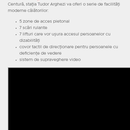
Centură, stația Tudor Arghezi va oferi o serie de facilități
moderne călătorilor:
5 zone de acces pietonal
7 scări rulante
7 lifturi care vor ușura accesul persoanelor cu
dizabilități
covor tactil de direcționare pentru persoanele cu
deficiențe de vedere
sistem de supraveghere video