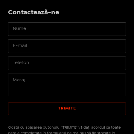
Contactează-ne
Odată cu apăsarea butonului "TRIMITE" vă daţi acordul ca toate
datele completate în formularul de mai sus să fie stocate în