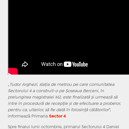
„
Tudor Arghezi, stația de metrou pe care comunitatea
Sectorului 4 a construit-o pe Șoseaua Berceni, în
prelungirea magistralei M2, este finalizată și urmează să
intre în procedură de recepție și de efectuare a probelor,
pentru ca, ulterior, să fie dată în folosință călătorilor
”,
informează Primaria
Sector 4
.
Spre finalul lunii octombrie, primarul Sectorului 4 Daniel