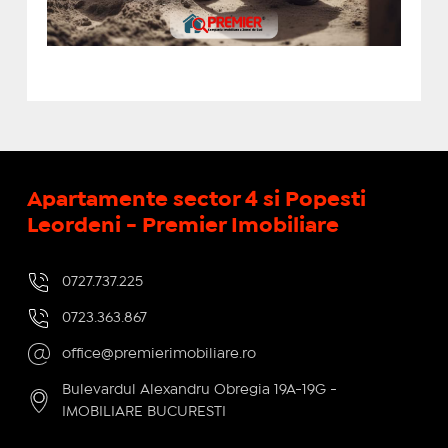
Apartamente sector 4 si Popesti
Leordeni - Premier Imobiliare
0727.737.225
0723.363.867
office@premierimobiliare.ro
Bulevardul Alexandru Obregia 19A-19G -
IMOBILIARE BUCURESTI