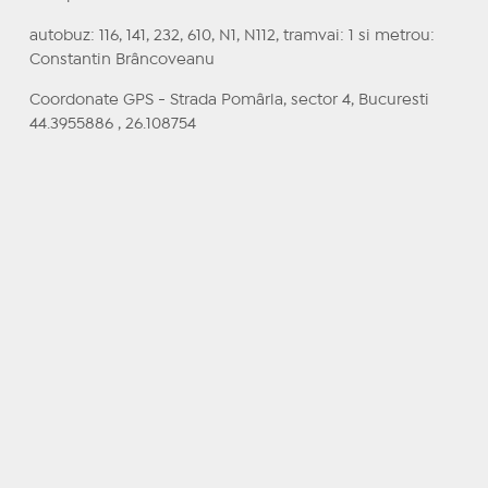
autobuz: 116, 141, 232, 610, N1, N112, tramvai: 1 si metrou:
Constantin Brâncoveanu
Coordonate GPS - Strada Pomârla, sector 4, Bucuresti
44.3955886 , 26.108754