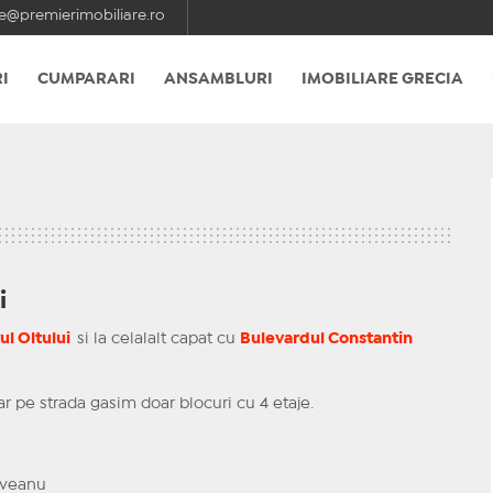
e@premierimobiliare.ro
I
CUMPARARI
ANSAMBLURI
IMOBILIARE GRECIA
i
ul Oltului
si la celalalt capat cu
Bulevardul Constantin
ar pe strada gasim doar blocuri cu 4 etaje.
coveanu