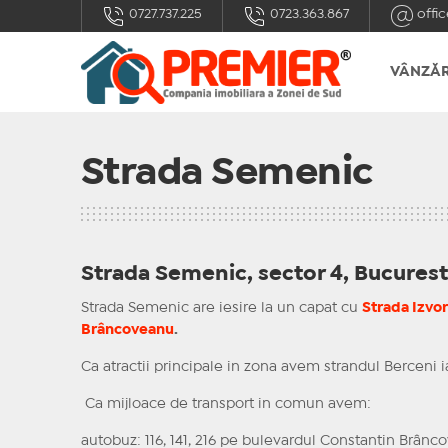
0727.737.225
0723.363.867
offic
VÂNZĂR
Strada Semenic
Strada Semenic, sector 4, Bucurest
Strada Semenic are iesire la un capat cu
Strada Izvor
Brâncoveanu
.
Ca atractii principale in zona avem strandul Berceni i
Ca mijloace de transport in comun avem:
autobuz: 116, 141, 216 pe bulevardul Constantin Brân