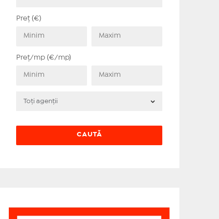
Preț (€)
Preț/mp (€/mp)