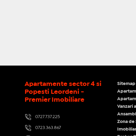
Apartamente sector 4 si
Sitemap 
Popesti Leordeni -
Apartam
Premier Imobiliare
Apartame
Vanzari 
Ansamblu
0727.737.225
Zona de
0723.363.867
Imobilia