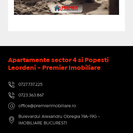
Apartamente sector 4 si Popesti
Leordeni - Premier Imobiliare
0727.737.225
0723.363.867
office@premierimobiliare.ro
Bulevardul Alexandru Obregia 19A-19G -
IMOBILIARE BUCURESTI