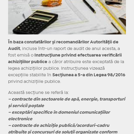
În baza constatărilor și recomandărilor Autorității de
Audit
, incluse într-un raport de audit de anul acesta, a
fost emisă o
Instrucțiune privind efectuarea verificării
achizițiilor publice
a căror atribuire este exceptată de la
legea achizițiilor publice. Instrucțiunea vizează
excepțiile stabilite în
Secțiunea a 5-a din Legea 98/2016
privind achizițiile publice.
Această secțiune se referă la:
– contracte din sectoarele de apă, energie, transporturi
şi servicii poştale
– exceptări specifice în domeniul comunicaţiilor
electronice
– contracte de achiziţie publică/acorduri-cadru
atribuite şi concursuri de soluţii organizate conform