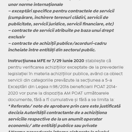
unor norme internaţionale
– exceptări specifice pentru contractele de servicii
(cumpărare, închirere terenuri clădiri, servicii de
publicitate, servicii juridice, servicii financiare, etc)
– contracte de servicii atribuite pe baza unui drept
exclusiv
– contracte de achiziţii publice/acorduri-cadru
încheiate între entităţi din sectorul public.
Instrucțiunea MFE nr 7/29 iunie 2020
stabilește că
pentru verificarea achizițiilor exceptate de la prevederile
legislației în materia achizițiilor publice, având ca obiect
servicii din categoriile prevăzute la secțiunea a 5-a
Exceptări din Legea n.98/2016 beneficiarii POAT 2014-
2020 vor pune la dispoziția AM POAT următoarele
documente, fără a fî cumulative și fără a se limita la:
* Referate/ note de aprobare prin care este justificată
decizia Autorității contractante de a achiziționa
serviciile respective de la un anumit operator
economic/ alte entități publice sau private