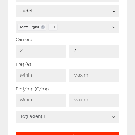
Metalurgiei
+ 1
Camere
Preț (€)
Preț/mp (€/mp)