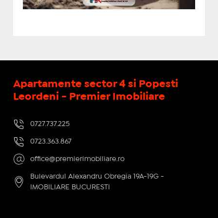
Apartamente sector 4 si Popesti
Leordeni - Premier Imobiliare
0727.737.225
0723.363.867
office@premierimobiliare.ro
Bulevardul Alexandru Obregia 19A-19G -
IMOBILIARE BUCURESTI