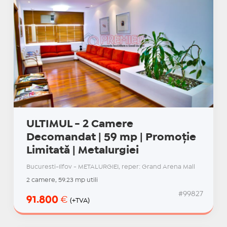
ULTIMUL - 2 Camere
Decomandat | 59 mp | Promoție
Limitată | Metalurgiei
Bucuresti-Ilfov - METALURGIEI, reper: Grand Arena Mall
2 camere, 59.23 mp utili
#99827
91.800
€
(+TVA)