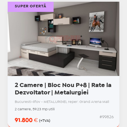
SUPER OFERTĂ
2 Camere | Bloc Nou P+8 | Rate la
Dezvoltator | Metalurgiei
Bucuresti-Ilfov - METALURGIEI, reper: Grand Arena Mall
2 camere, 59.23 mp utili
#99826
91.800
€
(+TVA)