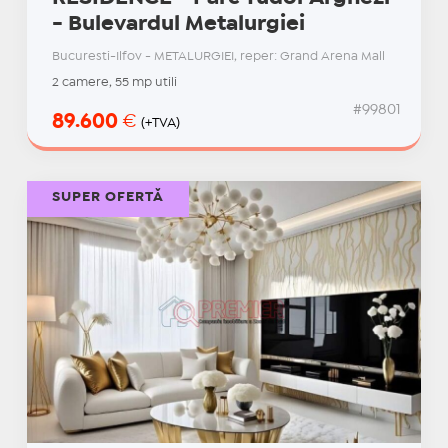
- Bulevardul Metalurgiei
Bucuresti-Ilfov - METALURGIEI, reper: Grand Arena Mall
2 camere, 55 mp utili
#99801
89.600
€
(+TVA)
SUPER OFERTĂ