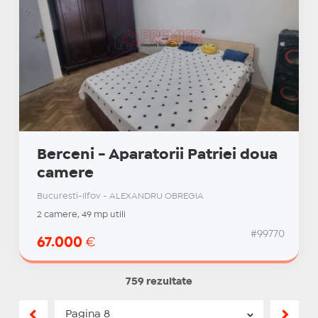
Berceni - Aparatorii Patriei doua
camere
Bucuresti-Ilfov - ALEXANDRU OBREGIA
2 camere, 49 mp utili
#99770
67.000
€
759 rezultate