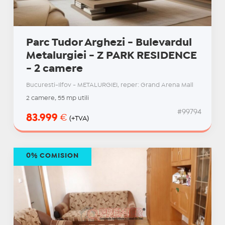
Parc Tudor Arghezi - Bulevardul
Metalurgiei - Z PARK RESIDENCE
- 2 camere
Bucuresti-Ilfov - METALURGIEI, reper: Grand Arena Mall
2 camere, 55 mp utili
#99794
83.999
€
(+TVA)
0% COMISION