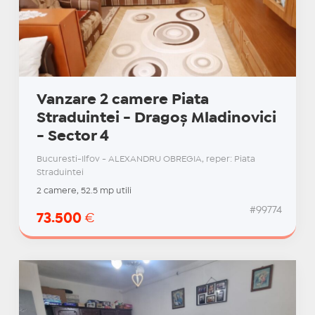
Vanzare 2 camere Piata
Straduintei - Dragoș Mladinovici
- Sector 4
Bucuresti-Ilfov - ALEXANDRU OBREGIA, reper: Piata
Straduintei
2 camere, 52.5 mp utili
#99774
73.500
€