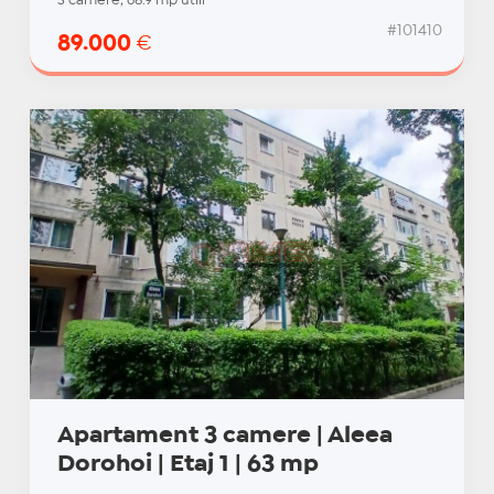
3 camere, 68.9 mp utili
#101410
89.000
€
Apartament 3 camere | Aleea
Dorohoi | Etaj 1 | 63 mp