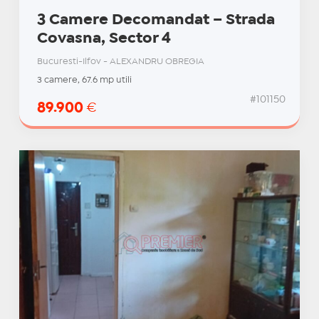
3 Camere Decomandat – Strada
Covasna, Sector 4
Bucuresti-Ilfov - ALEXANDRU OBREGIA
3 camere, 67.6 mp utili
#101150
89.900
€