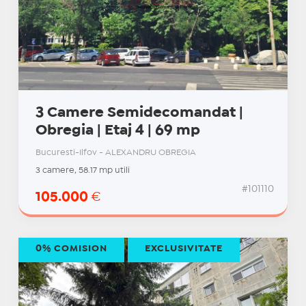
3 Camere Semidecomandat |
Obregia | Etaj 4 | 69 mp
Bucuresti-Ilfov - ALEXANDRU OBREGIA
3 camere, 58.17 mp utili
#101110
105.000
€
0% COMISION
EXCLUSIVITATE