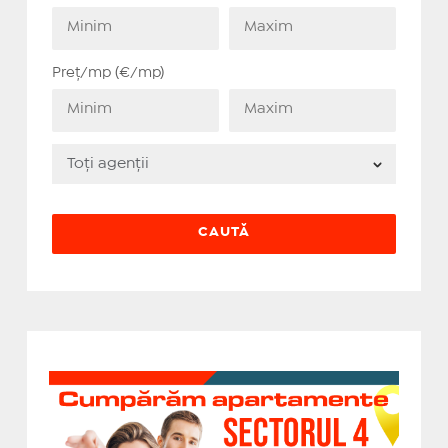
Preț/mp (€/mp)