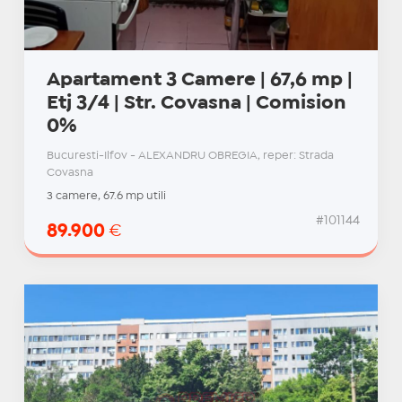
Apartament 3 Camere | 67,6 mp |
Etj 3/4 | Str. Covasna | Comision
0%
Bucuresti-Ilfov - ALEXANDRU OBREGIA, reper: Strada
Covasna
3 camere, 67.6 mp utili
#101144
89.900
€