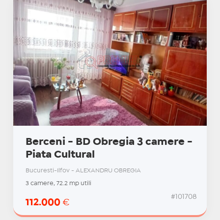
Berceni - BD Obregia 3 camere -
Piata Cultural
Bucuresti-Ilfov - ALEXANDRU OBREGIA
3 camere, 72.2 mp utili
#101708
112.000
€