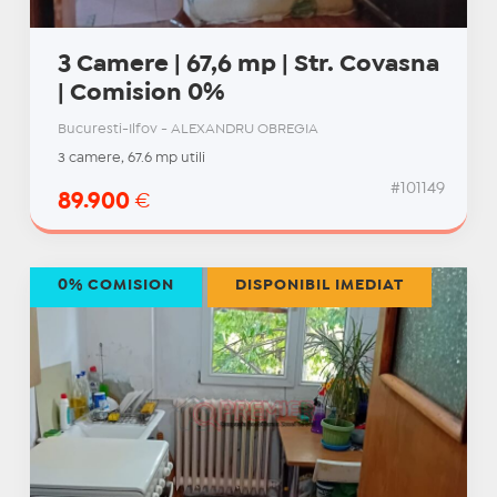
3 Camere | 67,6 mp | Str. Covasna
| Comision 0%
Bucuresti-Ilfov - ALEXANDRU OBREGIA
3 camere, 67.6 mp utili
#101149
89.900
€
0% COMISION
DISPONIBIL IMEDIAT