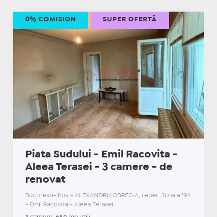
0% COMISION
SUPER OFERTĂ
Piata Sudului - Emil Racovita -
Aleea Terasei - 3 camere - de
renovat
Bucuresti-Ilfov - ALEXANDRU OBREGIA, reper: Scoala 194
- Emil Racovita - Aleea Terasei