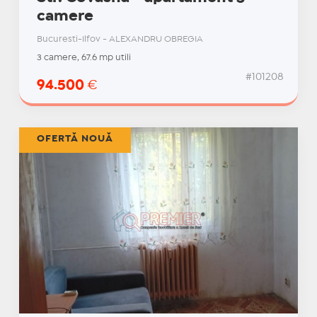
camere
Bucuresti-Ilfov - ALEXANDRU OBREGIA
3 camere, 67.6 mp utili
#101208
94.500
€
OFERTĂ NOUĂ