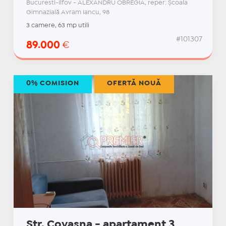
Bucuresti-Ilfov - ALEXANDRU OBREGIA, reper: Școala
Gimnazială Avram Iancu, 98
3 camere, 63 mp utili
#101307
89.000
€
0% COMISION
OFERTĂ NOUĂ
Str. Covasna - apartament 3