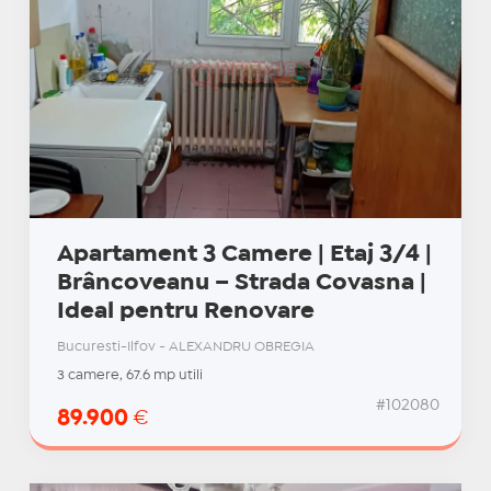
Apartament 3 Camere | Etaj 3/4 |
Brâncoveanu – Strada Covasna |
Ideal pentru Renovare
Bucuresti-Ilfov - ALEXANDRU OBREGIA
3 camere, 67.6 mp utili
#102080
89.900
€