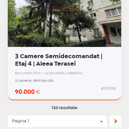
3 Camere Semidecomandat |
Etaj 4 | Aleea Terasei
Bucuresti-Ilfov - ALEXANDRU OBREGIA
3 camere, 68.9 mp utili
#101109
90.000
€
133 rezultate