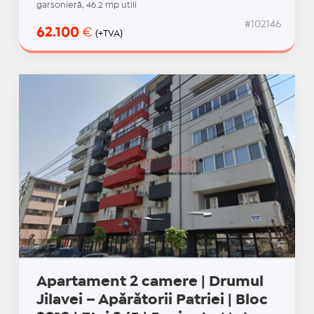
garsonieră, 46.2 mp utili
#102146
62.100
€
(+TVA)
Apartament 2 camere | Drumul
Jilavei – Apărătorii Patriei | Bloc