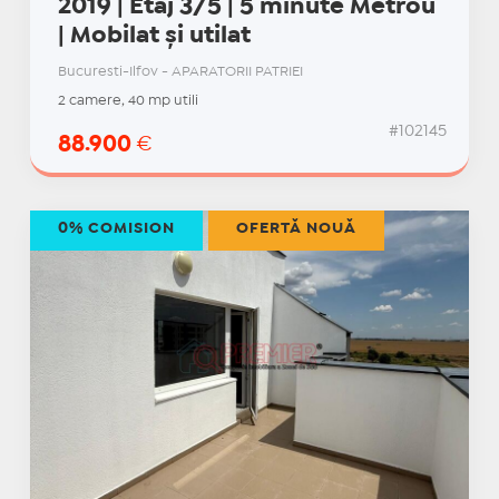
2019 | Etaj 3/5 | 5 minute Metrou
| Mobilat și utilat
Bucuresti-Ilfov - APARATORII PATRIEI
2 camere, 40 mp utili
#102145
88.900
€
0% COMISION
OFERTĂ NOUĂ