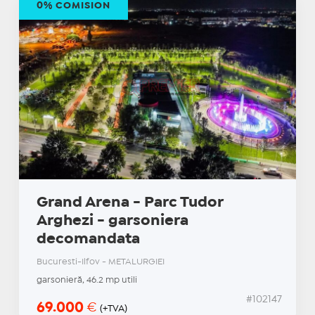
0% COMISION
Grand Arena - Parc Tudor
Arghezi - garsoniera
decomandata
Bucuresti-Ilfov - METALURGIEI
garsonieră, 46.2 mp utili
#102147
69.000
€
(+TVA)