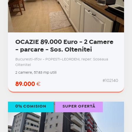
OCAZIE 89.000 Euro - 2 Camere
- parcare - Sos. Oltenitei
Bucuresti-Ilfov - POPESTI-LEORDENI, reper: Soseaua
Oltenitei
2 camere, 57.83 mp utili
#102140
89.000
€
0% COMISION
SUPER OFERTĂ