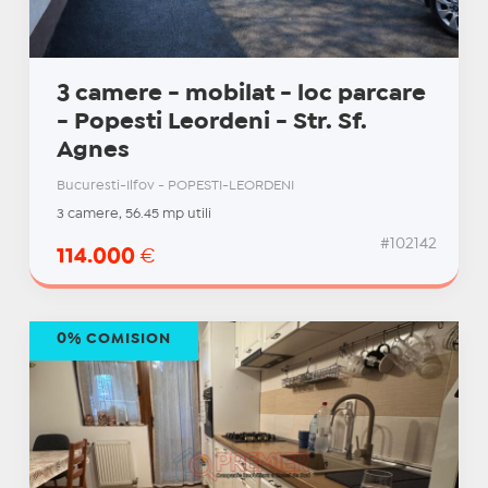
3 camere - mobilat - loc parcare
- Popesti Leordeni - Str. Sf.
Agnes
Bucuresti-Ilfov - POPESTI-LEORDENI
3 camere, 56.45 mp utili
#102142
114.000
€
0% COMISION