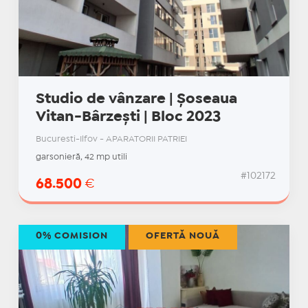
Studio de vânzare | Șoseaua
Vitan-Bârzești | Bloc 2023
Bucuresti-Ilfov - APARATORII PATRIEI
garsonieră, 42 mp utili
#102172
68.500
€
0% COMISION
OFERTĂ NOUĂ