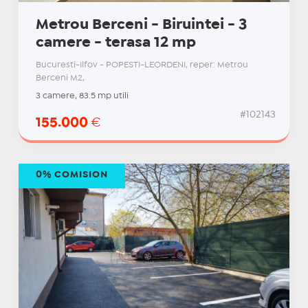
Metrou Berceni - Biruintei - 3
camere - terasa 12 mp
Bucuresti-Ilfov - POPESTI-LEORDENI, reper: Metrou
Berceni M2,
3 camere, 83.5 mp utili
#102143
155.000
€
0% COMISION