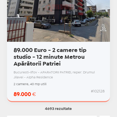
89.000 Euro - 2 camere tip
studio - 12 minute Metrou
Apărătorii Patriei
Bucuresti-Ilfov - APARATORII PATRIEI, reper: Drumul
Jilavei - Alpha Residence
2 camere, 40 mp utili
#102128
89.000
€
4693 rezultate