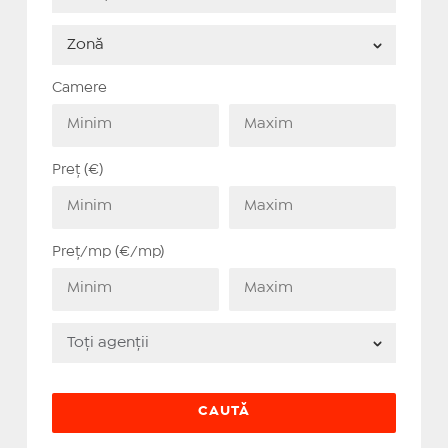
Camere
Preț (€)
Preț/mp (€/mp)