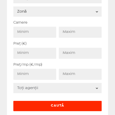
Camere
Preț (€)
Preț/mp (€/mp)