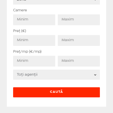
Camere
Preț (€)
Preț/mp (€/mp)