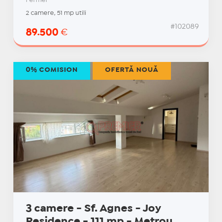
Fermei
2 camere, 51 mp utili
#102089
89.500
€
0% COMISION
OFERTĂ NOUĂ
3 camere - Sf. Agnes - Joy
Residence - 111 mp - Metrou