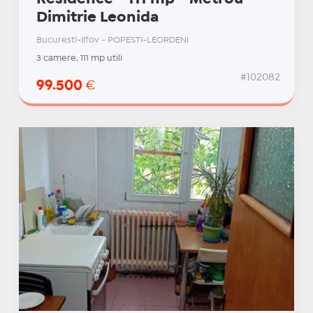
Dimitrie Leonida
Bucuresti-Ilfov - POPESTI-LEORDENI
3 camere, 111 mp utili
#102082
99.500
€