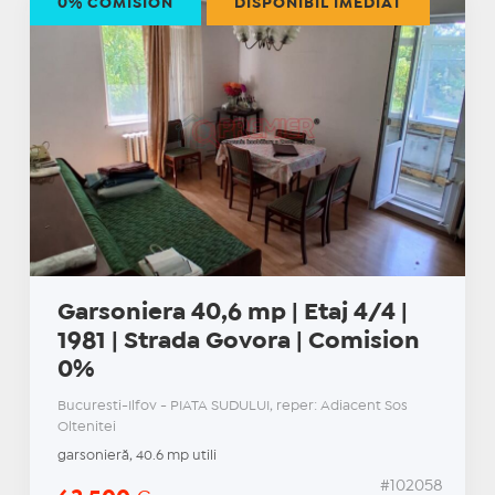
0% COMISION
DISPONIBIL IMEDIAT
Garsoniera 40,6 mp | Etaj 4/4 |
1981 | Strada Govora | Comision
0%
Bucuresti-Ilfov - PIATA SUDULUI, reper: Adiacent Sos
Oltenitei
garsonieră, 40.6 mp utili
#102058