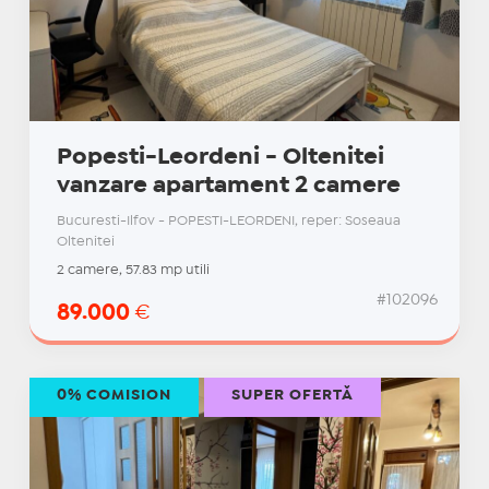
Popesti-Leordeni - Oltenitei
vanzare apartament 2 camere
Bucuresti-Ilfov - POPESTI-LEORDENI, reper: Soseaua
Oltenitei
2 camere, 57.83 mp utili
#102096
89.000
€
0% COMISION
SUPER OFERTĂ