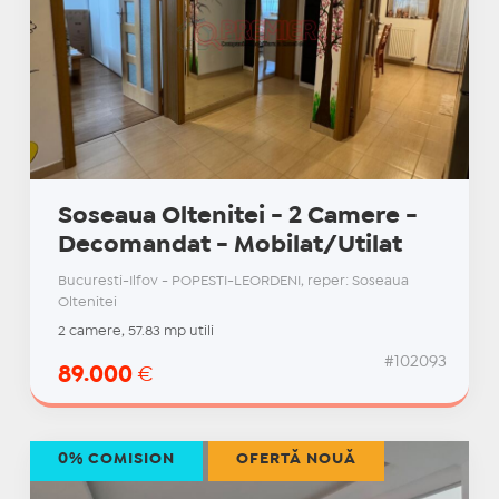
Soseaua Oltenitei - 2 Camere -
Decomandat - Mobilat/Utilat
Bucuresti-Ilfov - POPESTI-LEORDENI, reper: Soseaua
Oltenitei
2 camere, 57.83 mp utili
#102093
89.000
€
0% COMISION
OFERTĂ NOUĂ