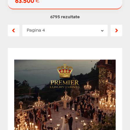
63.500
€
6795 rezultate