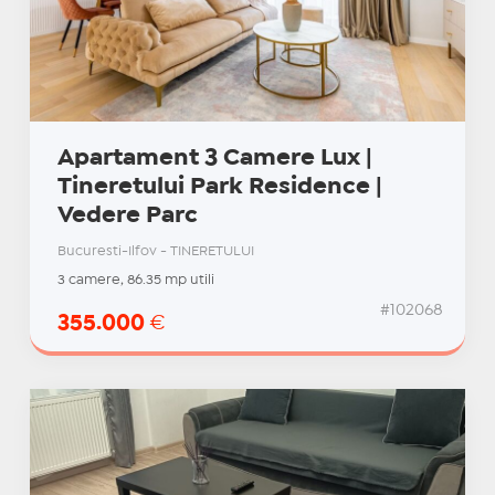
Apartament 3 Camere Lux |
Tineretului Park Residence |
Vedere Parc
Bucuresti-Ilfov - TINERETULUI
3 camere, 86.35 mp utili
#102068
355.000
€