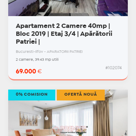
Apartament 2 Camere 40mp |
Bloc 2019 | Etaj 3/4 | Apărătorii
Patriei |
Bucuresti-Ilfov - APARATORII PATRIEI
2 camere, 39.43 mp utili
#102074
69.000
€
0% COMISION
OFERTĂ NOUĂ