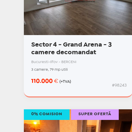
Sector 4 - Grand Arena - 3
camere decomandat
Bucuresti-Ilfov - BERCENI
3 camere, 79 mp utili
110.000
€
(+TVA)
#98243
0% COMISION
SUPER OFERTĂ