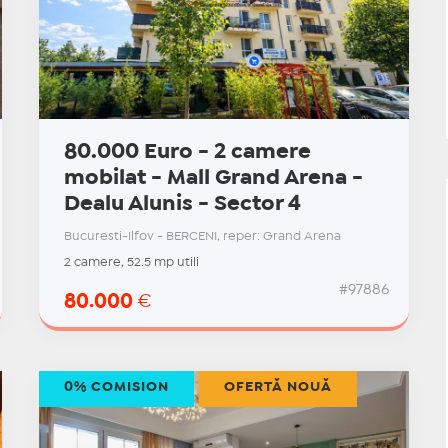
80.000 Euro - 2 camere
mobilat - Mall Grand Arena -
Dealu Alunis - Sector 4
Bucuresti-Ilfov - BERCENI, reper: Grand Arena
2 camere, 52.5 mp utili
#97886
80.000
€
0% COMISION
OFERTĂ NOUĂ