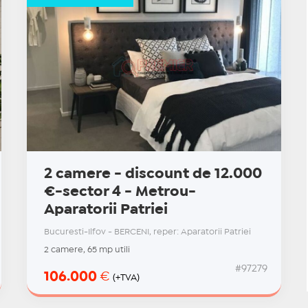
2 camere - discount de 12.000
€-sector 4 - Metrou-
Aparatorii Patriei
Bucuresti-Ilfov - BERCENI, reper: Aparatorii Patriei
2 camere, 65 mp utili
#97279
106.000
€
(+TVA)