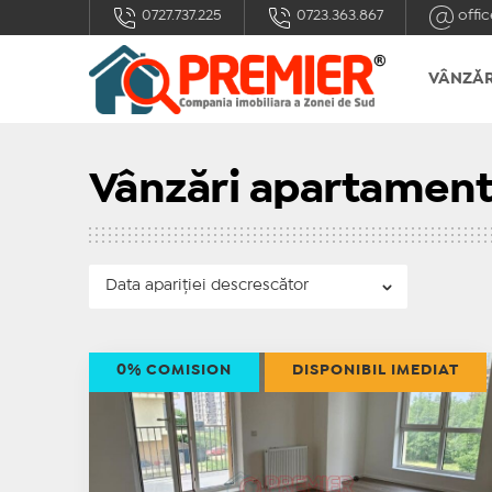
0727.737.225
0723.363.867
offic
VÂNZĂR
Vânzări apartament
0% COMISION
DISPONIBIL IMEDIAT