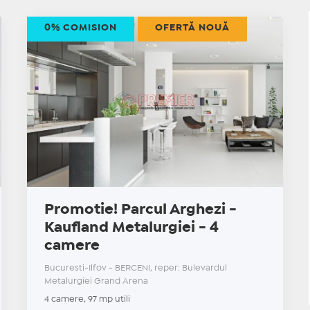
0% COMISION
OFERTĂ NOUĂ
Promotie! Parcul Arghezi -
Kaufland Metalurgiei - 4
camere
Bucuresti-Ilfov - BERCENI, reper: Bulevardul
Metalurgiei Grand Arena
4 camere, 97 mp utili