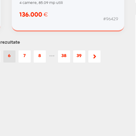
4 camere, 85.09 mp utili
136.000
€
#96429
 rezultate
6
7
8
•••
38
39