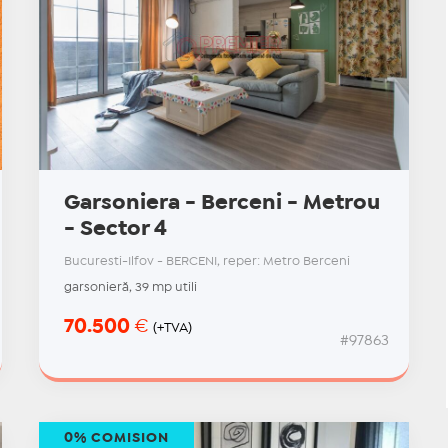
Garsoniera - Berceni - Metrou
- Sector 4
Bucuresti-Ilfov - BERCENI, reper: Metro Berceni
garsonieră, 39 mp utili
70.500
€
(+TVA)
#97863
0% COMISION