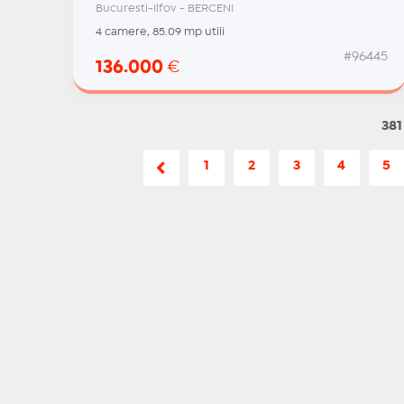
Bucuresti-Ilfov - BERCENI
4 camere, 85.09 mp utili
#96445
136.000
€
381
1
2
3
4
5