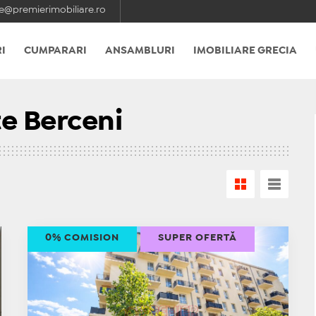
e@premierimobiliare.ro
I
CUMPARARI
ANSAMBLURI
IMOBILIARE GRECIA
e Berceni
0% COMISION
SUPER OFERTĂ