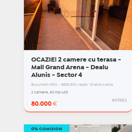
OCAZIE! 2 camere cu terasa -
Mall Grand Arena - Dealu
Alunis - Sector 4
Bucuresti-Ilfov - BERCENI, reper: Grand Arena
2 camere, 63 mp utili
#97883
80.000
€
0% COMISION