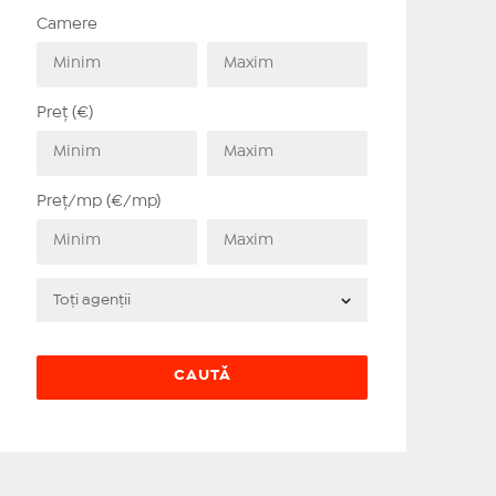
Camere
Preț (€)
Preț/mp (€/mp)