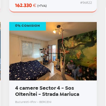
#96822
162.330
€
(+TVA)
0% COMISION
4 camere Sector 4 - Sos
Oltenitei - Strada Mariuca
Bucuresti-Ilfov - BERCENI