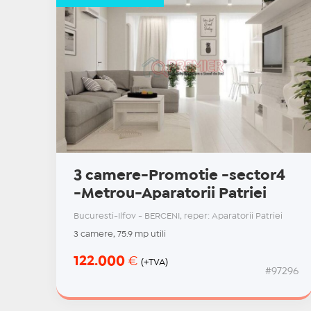
3 camere-Promotie -sector4
-Metrou-Aparatorii Patriei
Bucuresti-Ilfov - BERCENI, reper: Aparatorii Patriei
3 camere, 75.9 mp utili
122.000
€
(+TVA)
#97296