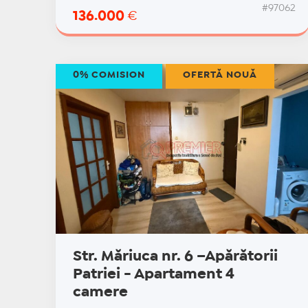
#97062
136.000
€
0% COMISION
OFERTĂ NOUĂ
Str. Măriuca nr. 6 –Apărătorii
Patriei - Apartament 4
camere