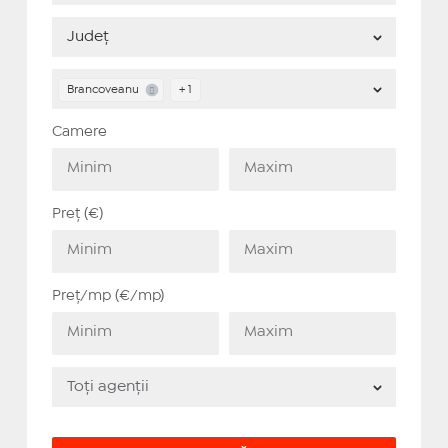
Brancoveanu
+ 1
Camere
Preț (€)
Preț/mp (€/mp)