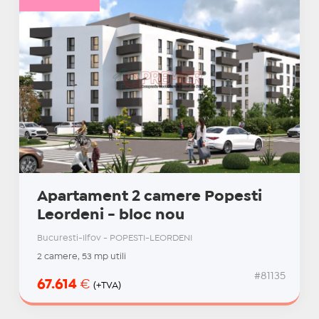
Apartament 2 camere Popesti
Leordeni - bloc nou
Bucuresti-Ilfov - POPESTI-LEORDENI
2 camere, 53 mp utili
#81135
67.614
€
(+TVA)