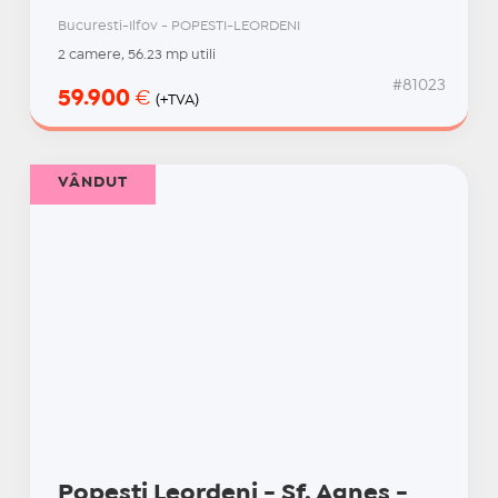
Bucuresti-Ilfov - POPESTI-LEORDENI
2 camere, 56.23 mp utili
#81023
59.900
€
(+TVA)
VÂNDUT
Popesti Leordeni - Sf. Agnes -