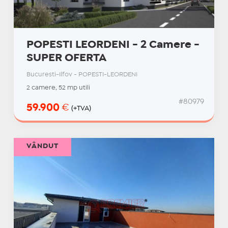
POPESTI LEORDENI - 2 Camere -
SUPER OFERTA
Bucuresti-Ilfov - POPESTI-LEORDENI
2 camere, 52 mp utili
#80979
59.900
€
(+TVA)
VÂNDUT