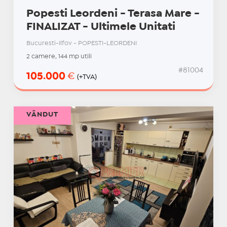
Popesti Leordeni - Terasa Mare -
FINALIZAT - Ultimele Unitati
Bucuresti-Ilfov - POPESTI-LEORDENI
2 camere, 144 mp utili
#81004
105.000
€
(+TVA)
VÂNDUT