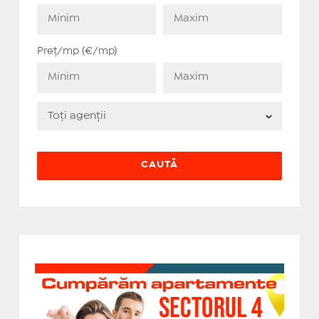
Preț/mp (€/mp)