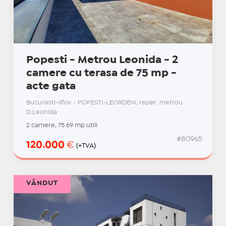
Popesti - Metrou Leonida - 2
camere cu terasa de 75 mp -
acte gata
Bucuresti-Ilfov - POPESTI-LEORDENI, reper: metrou
D.Leonida
2 camere, 75.69 mp utili
#80965
120.000
€
(+TVA)
VÂNDUT