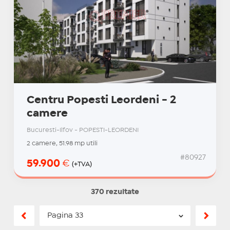
Centru Popesti Leordeni - 2
camere
Bucuresti-Ilfov - POPESTI-LEORDENI
2 camere, 51.98 mp utili
#80927
59.900
€
(+TVA)
370 rezultate