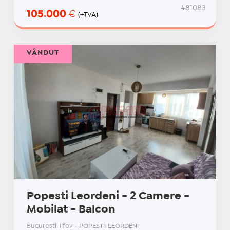
#81083
105.000
€
(+TVA)
VÂNDUT
Popesti Leordeni - 2 Camere -
Mobilat - Balcon
Bucuresti-Ilfov - POPESTI-LEORDENI