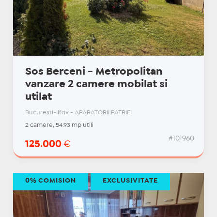
Sos Berceni - Metropolitan
vanzare 2 camere mobilat si
utilat
Bucuresti-Ilfov - APARATORII PATRIEI
2 camere, 54.93 mp utili
#101960
125.000
€
0% COMISION
EXCLUSIVITATE