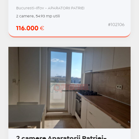
Bucuresti-Ilfov - APARATORII PATRIEI
2 camere, 54.93 mp utili
#102106
116.000
€
2 camere Aparatorii Patriei-