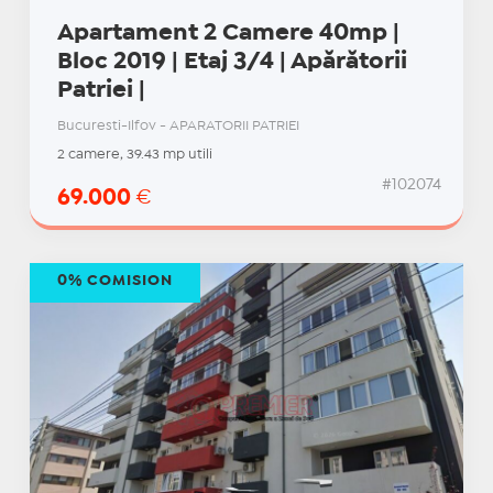
Apartament 2 Camere 40mp |
Bloc 2019 | Etaj 3/4 | Apărătorii
Patriei |
Bucuresti-Ilfov - APARATORII PATRIEI
2 camere, 39.43 mp utili
#102074
69.000
€
0% COMISION