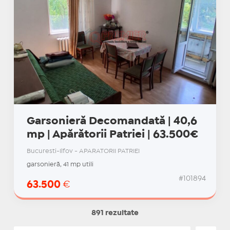
Garsonieră Decomandată | 40,6
mp | Apărătorii Patriei | 63.500€
Bucuresti-Ilfov - APARATORII PATRIEI
garsonieră, 41 mp utili
#101894
63.500
€
891 rezultate