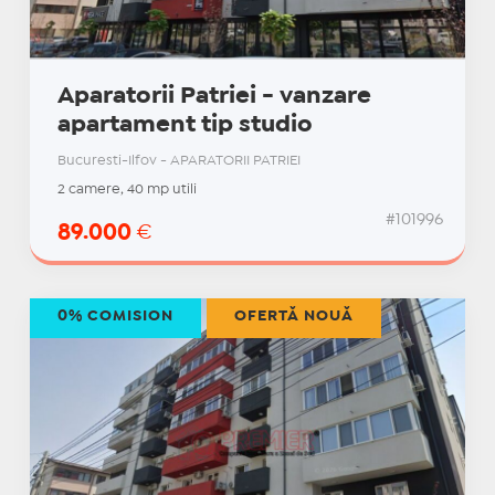
Aparatorii Patriei - vanzare
apartament tip studio
Bucuresti-Ilfov - APARATORII PATRIEI
2 camere, 40 mp utili
#101996
89.000
€
0% COMISION
OFERTĂ NOUĂ