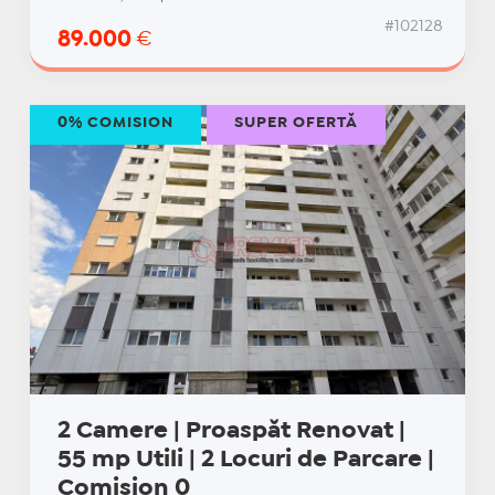
#102128
89.000
€
0% COMISION
SUPER OFERTĂ
2 Camere | Proaspăt Renovat |
55 mp Utili | 2 Locuri de Parcare |
Comision 0