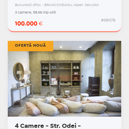
Bucuresti-Ilfov - BRANCOVEANU, reper: Secuilor
3 camere, 58.66 mp utili
#98978
100.000
€
OFERTĂ NOUĂ
4 Camere - Str. Odei -