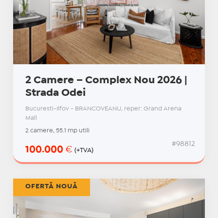
2 Camere – Complex Nou 2026 |
Strada Odei
Bucuresti-Ilfov - BRANCOVEANU, reper: Grand Arena
Mall
2 camere, 55.1 mp utili
#98812
100.000
€
(+TVA)
OFERTĂ NOUĂ