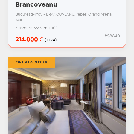
Brancoveanu
Bucuresti-Ilfov - BRANCOVEANU, reper: Grand Arena
Mall
4 camere, 99.97 mp utili
#98840
214.000
€
(+TVA)
OFERTĂ NOUĂ