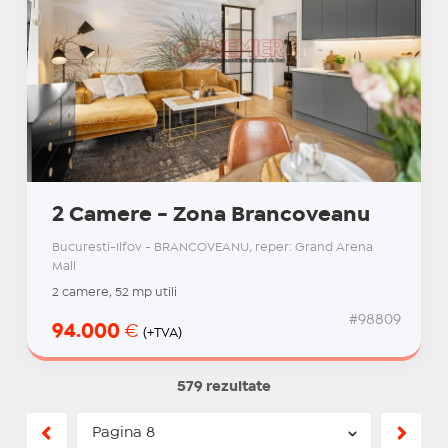
2 Camere - Zona Brancoveanu
Bucuresti-Ilfov - BRANCOVEANU, reper: Grand Arena
Mall
2 camere, 52 mp utili
#98809
94.000
€
(+TVA)
579 rezultate