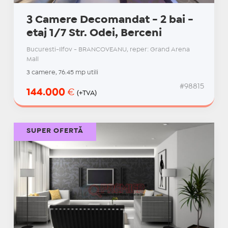
3 Camere Decomandat - 2 bai -
etaj 1/7 Str. Odei, Berceni
Bucuresti-Ilfov - BRANCOVEANU, reper: Grand Arena
Mall
3 camere, 76.45 mp utili
#98815
144.000
€
(+TVA)
SUPER OFERTĂ