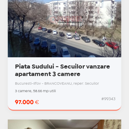
Piata Sudului - Secuilor vanzare
apartament 3 camere
Bucuresti-Ilfov - BRANCOVEANU, reper: Secuilor
3 camere, 58.66 mp utili
#99343
97.000
€