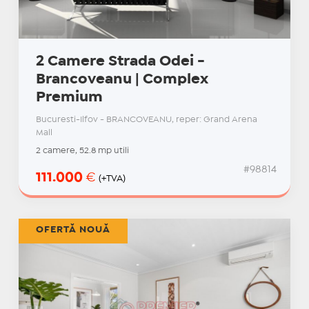
2 Camere Strada Odei -
Brancoveanu | Complex
Premium
Bucuresti-Ilfov - BRANCOVEANU, reper: Grand Arena
Mall
2 camere, 52.8 mp utili
#98814
111.000
€
(+TVA)
OFERTĂ NOUĂ