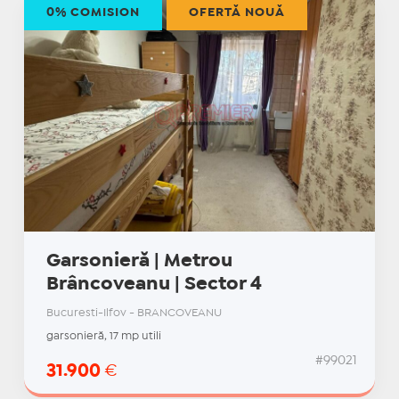
0% COMISION
OFERTĂ NOUĂ
Garsonieră | Metrou
Brâncoveanu | Sector 4
Bucuresti-Ilfov - BRANCOVEANU
garsonieră, 17 mp utili
#99021
31.900
€