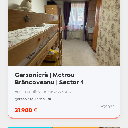
Garsonieră | Metrou
Brâncoveanu | Sector 4
Bucuresti-Ilfov - BRANCOVEANU
garsonieră, 17 mp utili
#99022
31.900
€