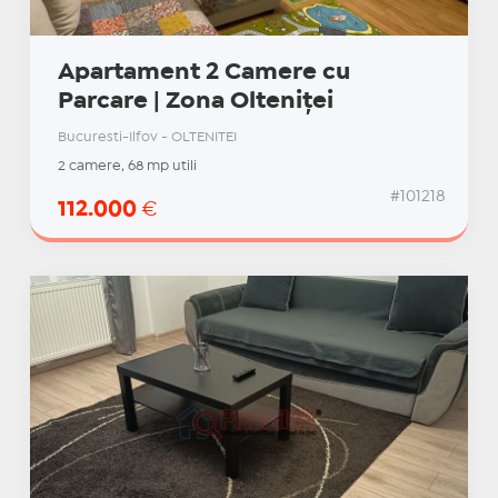
Apartament 2 Camere cu
Parcare | Zona Olteniței
Bucuresti-Ilfov - OLTENITEI
2 camere, 68 mp utili
#101218
112.000
€