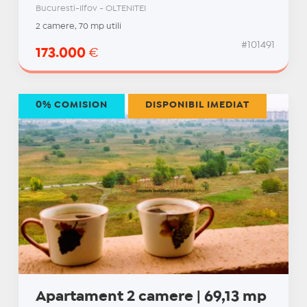
Bucuresti-Ilfov - OLTENITEI
2 camere, 70 mp utili
#101491
173.000
€
0% COMISION
DISPONIBIL IMEDIAT
Apartament 2 camere | 69,13 mp