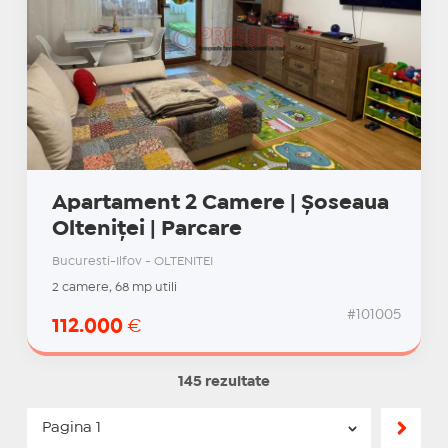
Apartament 2 Camere | Șoseaua
Olteniței | Parcare
Bucuresti-Ilfov - OLTENITEI
2 camere, 68 mp utili
#101005
112.000
€
145 rezultate