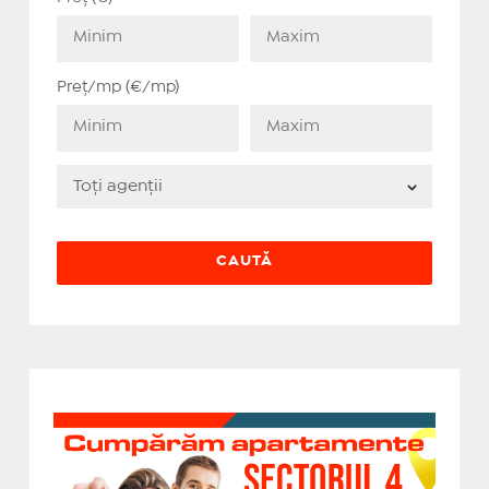
Preț/mp (€/mp)