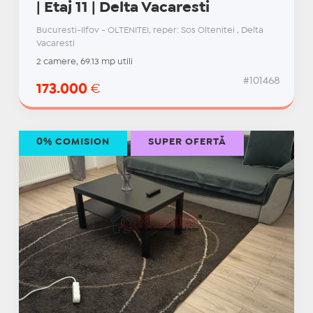
| Etaj 11 | Delta Vacaresti
Bucuresti-Ilfov - OLTENITEI, reper: Sos Oltenitei , Delta
Vacaresti
2 camere, 69.13 mp utili
#101468
173.000
€
0% COMISION
SUPER OFERTĂ