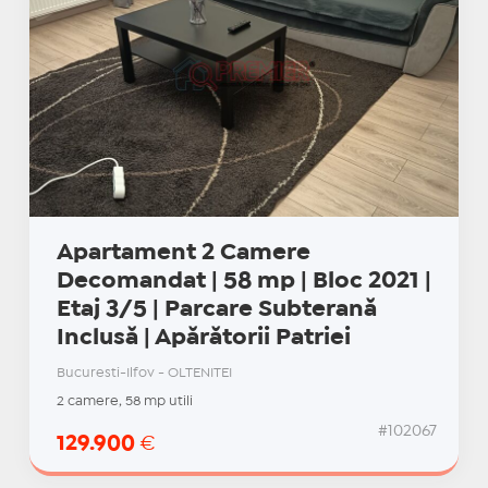
Apartament 2 Camere
Decomandat | 58 mp | Bloc 2021 |
Etaj 3/5 | Parcare Subterană
Inclusă | Apărătorii Patriei
Bucuresti-Ilfov - OLTENITEI
2 camere, 58 mp utili
#102067
129.900
€