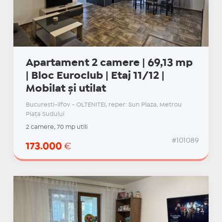
Apartament 2 camere | 69,13 mp
| Bloc Euroclub | Etaj 11/12 |
Mobilat și utilat
Bucuresti-Ilfov - OLTENITEI, reper: Sun Plaza, Metrou
Piața Sudului
2 camere, 70 mp utili
#101089
173.000
€