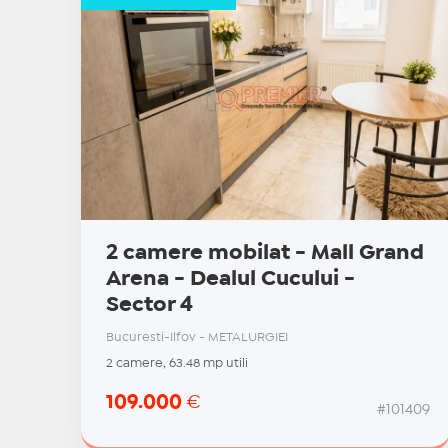
2 camere mobilat - Mall Grand
Arena - Dealul Cucului -
Sector 4
Bucuresti-Ilfov - METALURGIEI
2 camere, 63.48 mp utili
109.000
€
#101409