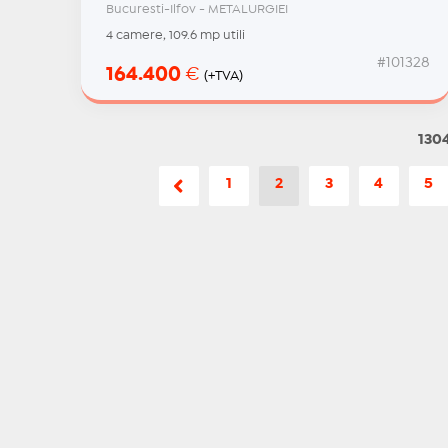
Bucuresti-Ilfov - METALURGIEI
4 camere, 109.6 mp utili
#101328
164.400
€
(+TVA)
1304
1
2
3
4
5