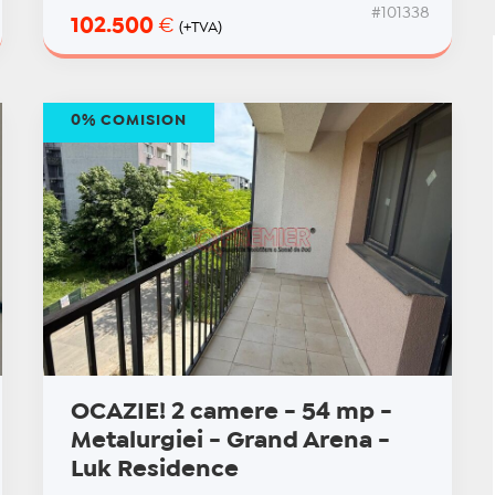
#101338
102.500
€
(+TVA)
0% COMISION
OCAZIE! 2 camere - 54 mp -
Metalurgiei - Grand Arena -
Luk Residence