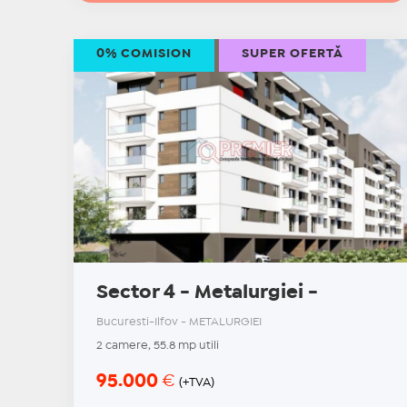
0% COMISION
SUPER OFERTĂ
Sector 4 - Metalurgiei -
Bucuresti-Ilfov - METALURGIEI
2 camere, 55.8 mp utili
95.000
€
(+TVA)