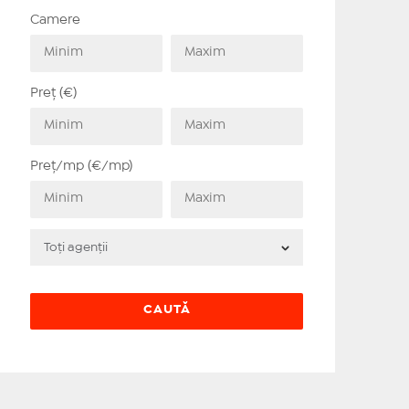
Camere
Preț (€)
Preț/mp (€/mp)