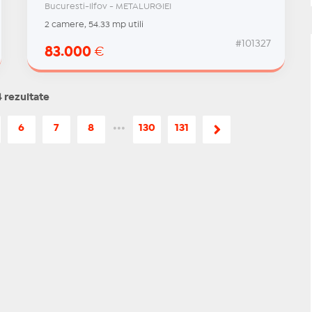
Bucuresti-Ilfov - METALURGIEI
2 camere, 54.33 mp utili
#101327
83.000
€
 rezultate
6
7
8
•••
130
131