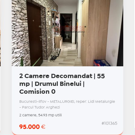
2 Camere Decomandat | 55
mp | Drumul Binelui |
Comision 0
Bucuresti-Ilfov - METALURGIEI, reper: Lidl Metalurgie
- Parcul Tudor Arghezi
2 camere, 54.93 mp utili
#101365
95.000
€