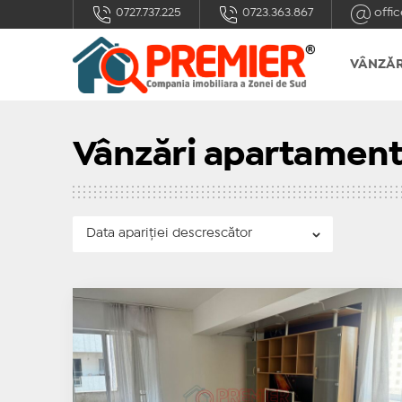
0727.737.225
0723.363.867
offic
VÂNZĂR
Vânzări apartament