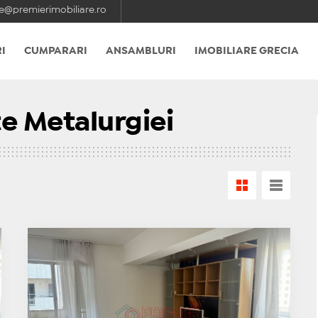
e@premierimobiliare.ro
I
CUMPARARI
ANSAMBLURI
IMOBILIARE GRECIA
e Metalurgiei