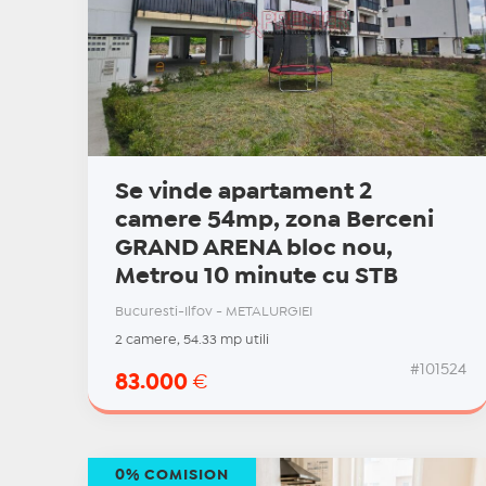
Se vinde apartament 2
camere 54mp, zona Berceni
GRAND ARENA bloc nou,
Metrou 10 minute cu STB
Bucuresti-Ilfov - METALURGIEI
2 camere, 54.33 mp utili
#101524
83.000
€
0% COMISION