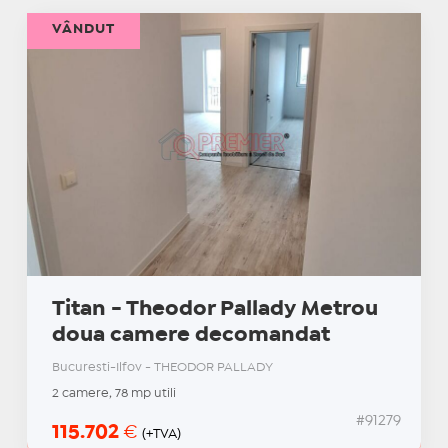
VÂNDUT
Titan - Theodor Pallady Metrou
doua camere decomandat
Bucuresti-Ilfov - THEODOR PALLADY
2 camere, 78 mp utili
#91279
115.702
€
(+TVA)