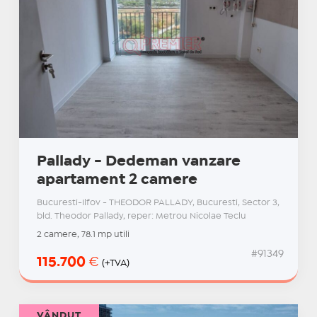
Pallady - Dedeman vanzare
apartament 2 camere
Bucuresti-Ilfov - THEODOR PALLADY, Bucuresti, Sector 3,
bld. Theodor Pallady, reper: Metrou Nicolae Teclu
2 camere, 78.1 mp utili
#91349
115.700
€
(+TVA)
VÂNDUT