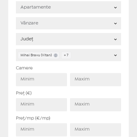
Mihai Bravu (Vitan)
+ 7
Camere
Preț (€)
Preț/mp (€/mp)