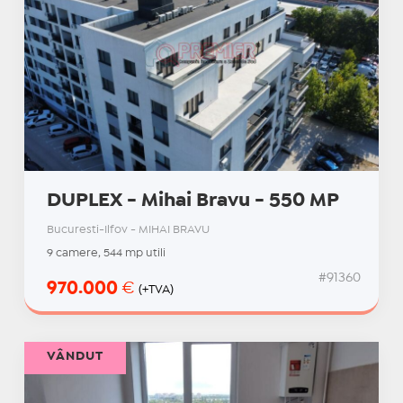
DUPLEX - Mihai Bravu - 550 MP
Bucuresti-Ilfov - MIHAI BRAVU
9 camere, 544 mp utili
#91360
970.000
€
(+TVA)
VÂNDUT