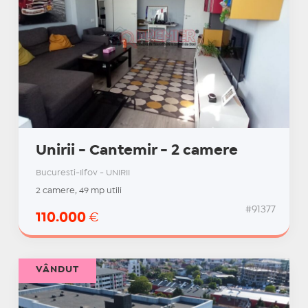
Unirii - Cantemir - 2 camere
Bucuresti-Ilfov - UNIRII
2 camere, 49 mp utili
#91377
110.000
€
VÂNDUT