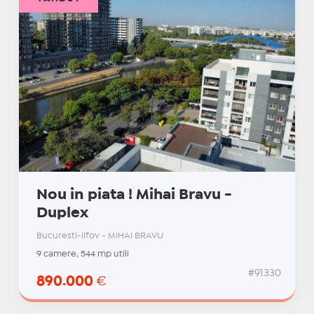
Nou in piata ! Mihai Bravu -
Duplex
Bucuresti-Ilfov - MIHAI BRAVU
9 camere, 544 mp utili
#91330
890.000
€