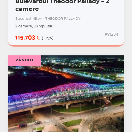
Bulevardul Theodor Pallady - 2
camere
Bucuresti-Ilfov - THEODOR PALLADY
2 camere, 78 mp utili
#91234
115.703
€
(+TVA)
VÂNDUT