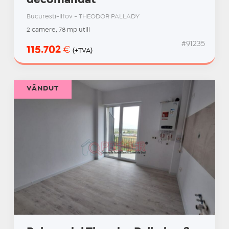
decomandat
Bucuresti-Ilfov - THEODOR PALLADY
2 camere, 78 mp utili
#91235
115.702
€
(+TVA)
VÂNDUT