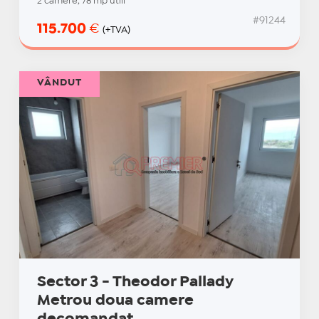
2 camere, 78 mp utili
#91244
115.700
€
(+TVA)
VÂNDUT
Sector 3 - Theodor Pallady
Metrou doua camere