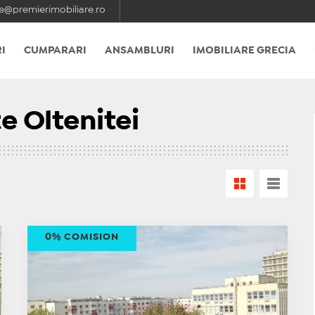
e@premierimobiliare.ro
I
CUMPARARI
ANSAMBLURI
IMOBILIARE GRECIA
e Oltenitei
0% COMISION