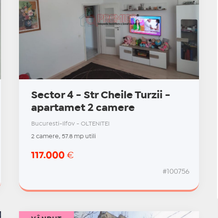
Sector 4 - Str Cheile Turzii -
apartamet 2 camere
Bucuresti-Ilfov - OLTENITEI
2 camere, 57.8 mp utili
117.000
€
#100756