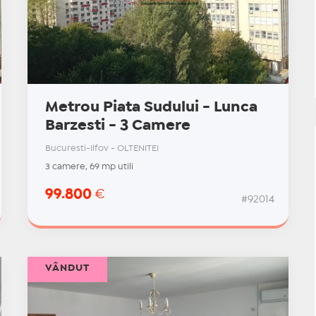
Metrou Piata Sudului - Lunca
Barzesti - 3 Camere
Bucuresti-Ilfov - OLTENITEI
3 camere, 69 mp utili
99.800
€
#92014
VÂNDUT