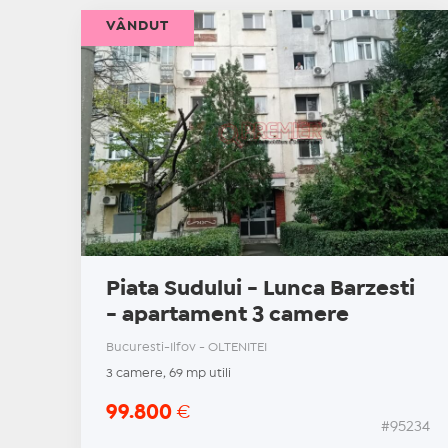
VÂNDUT
Piata Sudului - Lunca Barzesti
- apartament 3 camere
Bucuresti-Ilfov - OLTENITEI
3 camere, 69 mp utili
99.800
€
#95234