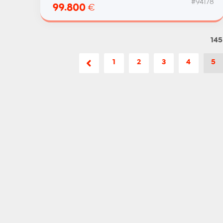
#94178
99.800
€
145
1
2
3
4
5