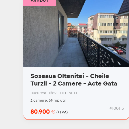
VÂNDUT
Soseaua Oltenitei - Cheile
Turzii - 2 Camere - Acte Gata
Bucuresti-Ilfov - OLTENITEI
2 camere, 69 mp utili
#100115
80.900
€
(+TVA)