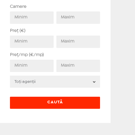
Camere
Preț (€)
Preț/mp (€/mp)