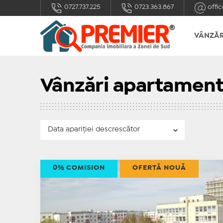
0727.737.225
0723.363.867
offic
VÂNZĂR
Vânzări apartament
0% COMISION
OFERTĂ NOUĂ