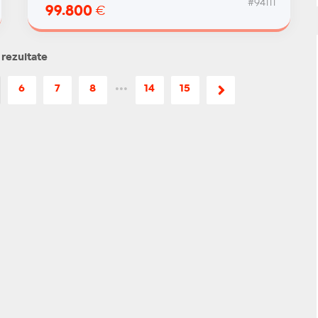
#94111
99.800
€
 rezultate
6
7
8
•••
14
15