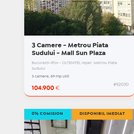
3 Camere - Metrou Piata
Sudului - Mall Sun Plaza
Bucuresti-Ilfov - OLTENITEI, reper: Metrou Piata
Sudului
3 camere, 69 mp utili
#92030
104.900
€
0% COMISION
DISPONIBIL IMEDIAT