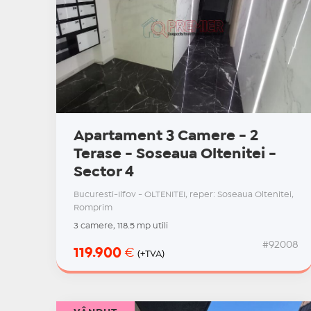
Apartament 3 Camere - 2
Terase - Soseaua Oltenitei -
Sector 4
Bucuresti-Ilfov - OLTENITEI, reper: Soseaua Oltenitei,
Romprim
3 camere, 118.5 mp utili
#92008
119.900
€
(+TVA)