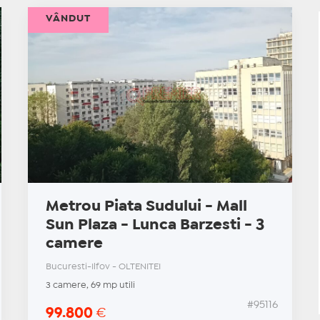
VÂNDUT
Metrou Piata Sudului - Mall
Sun Plaza - Lunca Barzesti - 3
camere
Bucuresti-Ilfov - OLTENITEI
3 camere, 69 mp utili
#95116
99.800
€