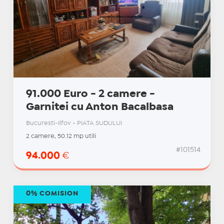
91.000 Euro - 2 camere -
Garnitei cu Anton Bacalbasa
Bucuresti-Ilfov - PIATA SUDULUI
2 camere, 50.12 mp utili
#101514
94.000
€
0% COMISION