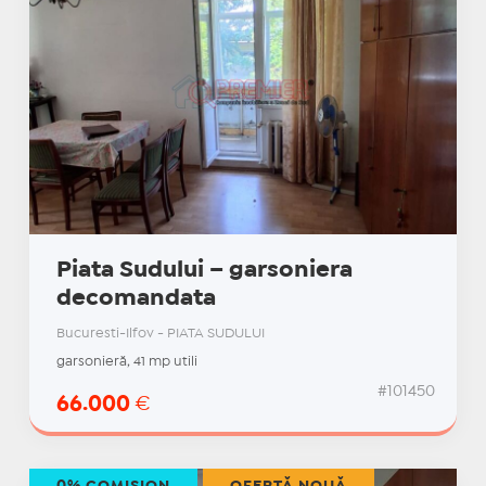
Piata Sudului – garsoniera
decomandata
Bucuresti-Ilfov - PIATA SUDULUI
garsonieră, 41 mp utili
#101450
66.000
€