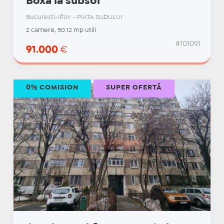
Boxă la subsol
Bucuresti-Ilfov - PIATA SUDULUI
2 camere, 50.12 mp utili
#101091
91.000
€
0% COMISION
SUPER OFERTĂ