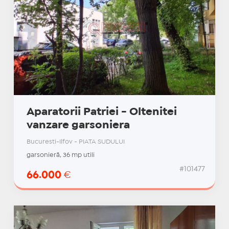
Aparatorii Patriei - Oltenitei
vanzare garsoniera
Bucuresti-Ilfov - PIATA SUDULUI
garsonieră, 36 mp utili
#101477
66.000
€