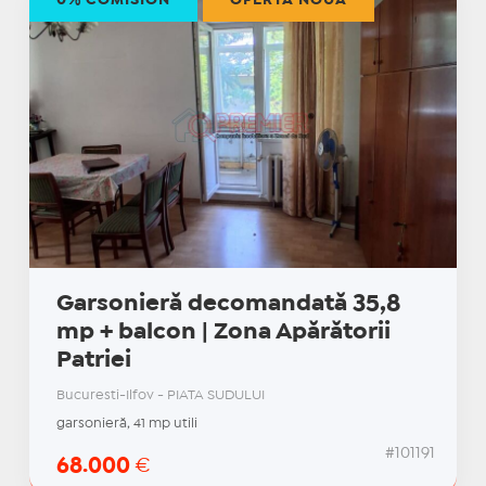
0% COMISION
OFERTĂ NOUĂ
Garsonieră decomandată 35,8
mp + balcon | Zona Apărătorii
Patriei
Bucuresti-Ilfov - PIATA SUDULUI
garsonieră, 41 mp utili
#101191
68.000
€