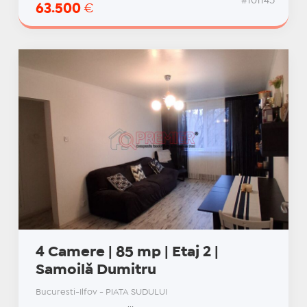
#101145
63.500
€
4 Camere | 85 mp | Etaj 2 |
Samoilă Dumitru
Bucuresti-Ilfov - PIATA SUDULUI