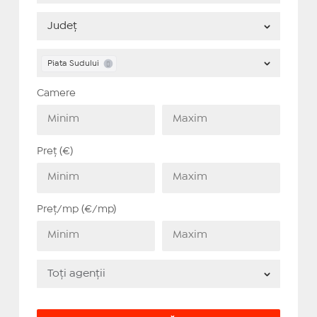
Piata Sudului
Camere
Preț (€)
Preț/mp (€/mp)