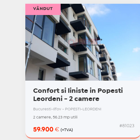
VÂNDUT
Confort si liniste in Popesti
Leordeni - 2 camere
Bucuresti-Ilfov - POPESTI-LEORDENI
2 camere, 56.23 mp utili
#81023
59.900
€
(+TVA)