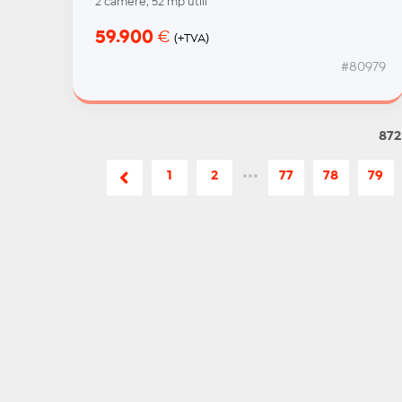
2 camere, 52 mp utili
59.900
€
(+TVA)
#80979
872
1
2
•••
77
78
79