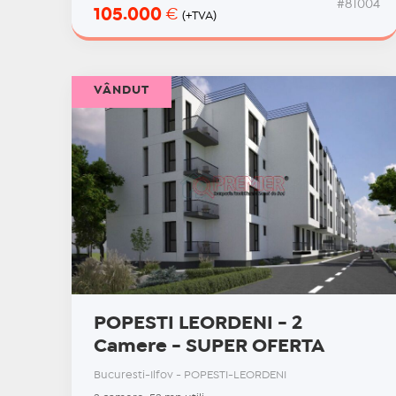
#81004
105.000
€
(+TVA)
VÂNDUT
POPESTI LEORDENI - 2
Camere - SUPER OFERTA
Bucuresti-Ilfov - POPESTI-LEORDENI