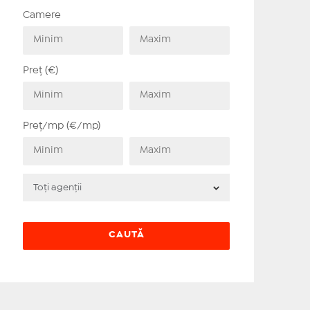
Camere
Preț (€)
Preț/mp (€/mp)