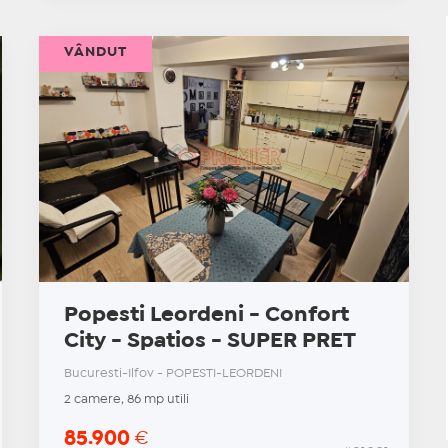
VÂNDUT
Popesti Leordeni - Confort
City - Spatios - SUPER PRET
Bucuresti-Ilfov - POPESTI-LEORDENI
2 camere, 86 mp utili
85.900
€