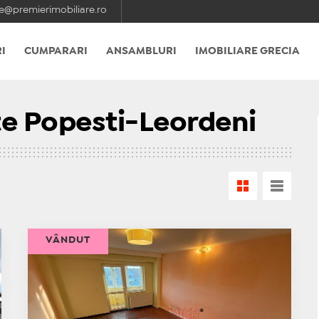
e@premierimobiliare.ro
I
CUMPARARI
ANSAMBLURI
IMOBILIARE GRECIA
e Popesti-Leordeni
VÂNDUT