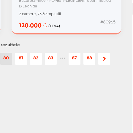
Bucuresti-Ilfov - POPESTI-LEORDENI, reper: metrou
D.Leonida
2 camere, 75.69 mp utili
#80965
120.000
€
(+TVA)
 rezultate
80
81
82
83
•••
87
88