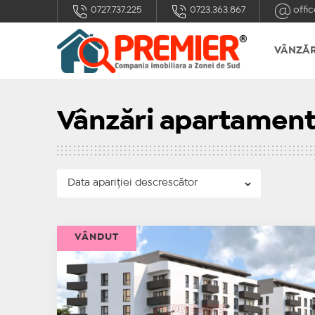
0727.737.225
0723.363.867
offic
VÂNZĂR
Vânzări apartament
VÂNDUT