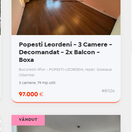
Popesti Leordeni - 3 Camere -
Decomandat - 2x Balcon -
Boxa
Bucuresti-Ilfov - POPESTI-LEORDENI, reper: Soseaua
Oltenitei
3 camere, 79 mp utili
#81126
97.000
€
VÂNDUT