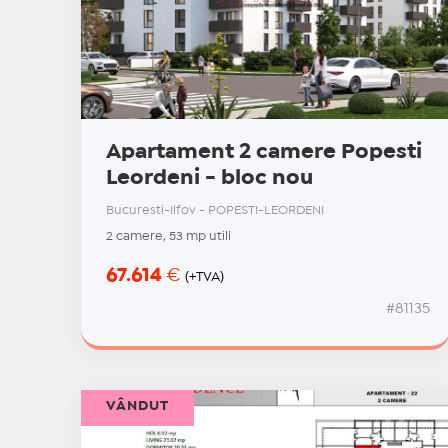
Apartament 2 camere Popesti
Leordeni - bloc nou
Bucuresti-Ilfov - POPESTI-LEORDENI
2 camere, 53 mp utili
67.614
€
(+TVA)
#81135
VÂNDUT