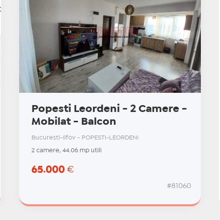
Popesti Leordeni - 2 Camere -
Mobilat - Balcon
Bucuresti-Ilfov - POPESTI-LEORDENI
2 camere, 44.06 mp utili
65.000
€
#81060