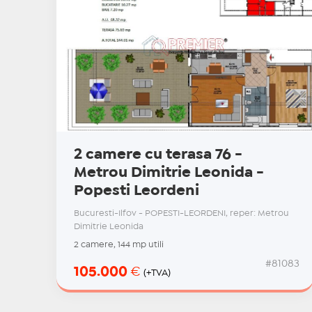
2 camere cu terasa 76 -
Metrou Dimitrie Leonida -
Popesti Leordeni
Bucuresti-Ilfov - POPESTI-LEORDENI, reper: Metrou
Dimitrie Leonida
2 camere, 144 mp utili
#81083
105.000
€
(+TVA)