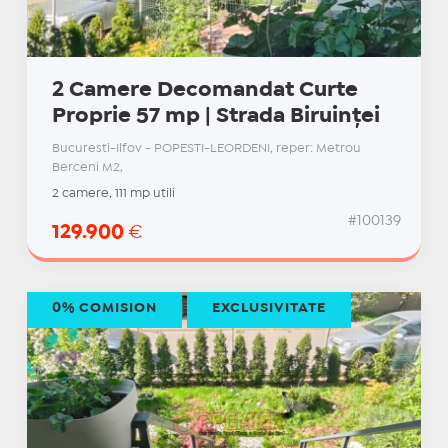
2 Camere Decomandat Curte
Proprie 57 mp | Strada Biruinței
Bucuresti-Ilfov - POPESTI-LEORDENI, reper: Metrou
Berceni M2,
2 camere, 111 mp utili
#100139
129.900
€
0% COMISION
EXCLUSIVITATE