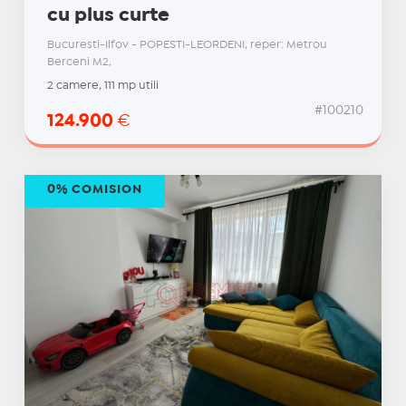
cu plus curte
Bucuresti-Ilfov - POPESTI-LEORDENI, reper: Metrou
Berceni M2,
2 camere, 111 mp utili
#100210
124.900
€
0% COMISION