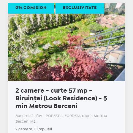
0% COMISION
EXCLUSIVITATE
2 camere - curte 57 mp -
Biruinței (Look Residence) - 5
min Metrou Berceni
Bucuresti-Ilfov - POPESTI-LEORDENI, reper: Metrou
Berceni M2,
2 camere, 111 mp utili