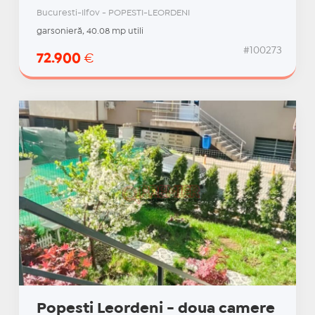
Bucuresti-Ilfov - POPESTI-LEORDENI
garsonieră, 40.08 mp utili
#100273
72.900
€
Popesti Leordeni - doua camere