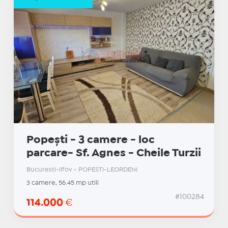
Popești - 3 camere - loc
parcare- Sf. Agnes - Cheile Turzii
Bucuresti-Ilfov - POPESTI-LEORDENI
3 camere, 56.45 mp utili
#100284
114.000
€