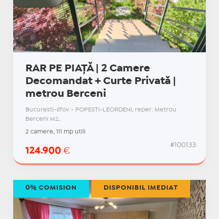
RAR PE PIAȚĂ | 2 Camere
Decomandat + Curte Privată |
metrou Berceni
Bucuresti-Ilfov - POPESTI-LEORDENI, reper: Metrou
Berceni M2,
2 camere, 111 mp utili
#100133
124.900
€
0% COMISION
DISPONIBIL IMEDIAT