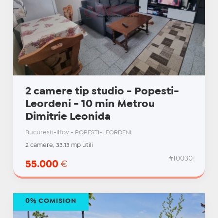
2 camere tip studio - Popesti-
Leordeni - 10 min Metrou
Dimitrie Leonida
Bucuresti-Ilfov - POPESTI-LEORDENI
2 camere, 33.13 mp utili
#100301
55.000
€
0% COMISION