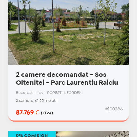
2 camere decomandat - Sos
Oltenitei - Parc Laurentiu Raiciu
Bucuresti-Ilfov - POPESTI-LEORDENI
2 camere, 61.55 mp utili
#100286
87.769
€
(+TVA)
0% COMISION