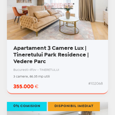
Apartament 3 Camere Lux |
Tineretului Park Residence |
Vedere Parc
Bucuresti-Ilfov - TINERETULUI
3 camere, 86.35 mp utili
#102068
355.000
€
0% COMISION
DISPONIBIL IMEDIAT