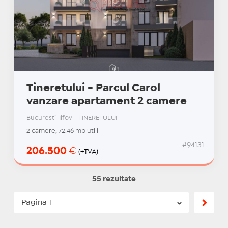
Tineretului - Parcul Carol
vanzare apartament 2 camere
Bucuresti-Ilfov - TINERETULUI
2 camere, 72.46 mp utili
#94131
206.500
€
(+TVA)
55 rezultate