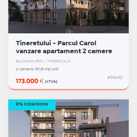
Tineretului - Parcul Carol
vanzare apartament 2 camere
Bucuresti-Ilfov - TINERETULUI
2 camere, 55.81 mp utili
#94690
173.000
€
(+TVA)
0% COMISION