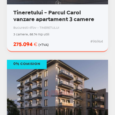
Tineretului - Parcul Carol
vanzare apartament 3 camere
Bucuresti-Ilfov - TINERETULUI
3 camere, 88.74 mp utili
#96964
275.094
€
(+TVA)
0% COMISION