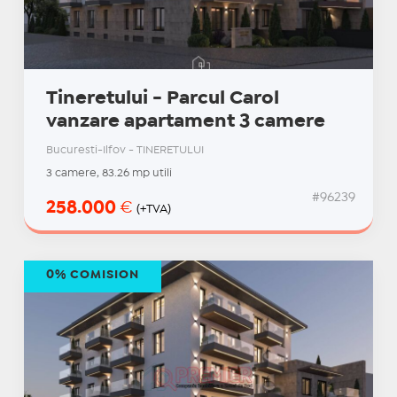
Tineretului - Parcul Carol
vanzare apartament 3 camere
Bucuresti-Ilfov - TINERETULUI
3 camere, 83.26 mp utili
#96239
258.000
€
(+TVA)
0% COMISION