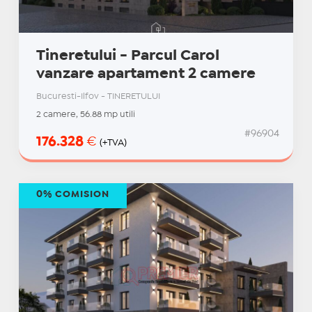
Tineretului - Parcul Carol
vanzare apartament 2 camere
Bucuresti-Ilfov - TINERETULUI
2 camere, 56.88 mp utili
#96904
176.328
€
(+TVA)
0% COMISION