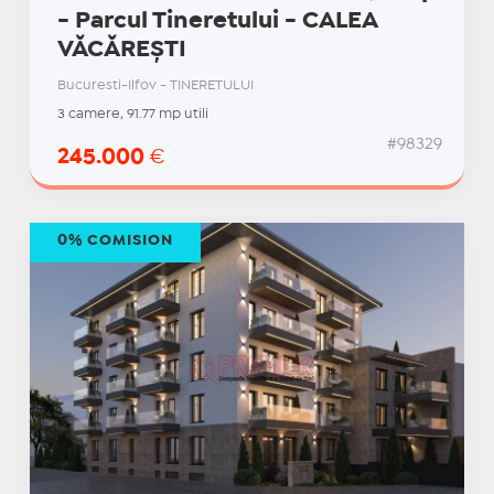
- Parcul Tineretului - CALEA
VĂCĂREȘTI
Bucuresti-Ilfov - TINERETULUI
3 camere, 91.77 mp utili
#98329
245.000
€
0% COMISION