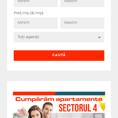
Preț/mp (€/mp)