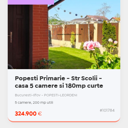
Popesti Primarie - Str Scolii -
casa 5 camere si 180mp curte
Bucuresti-Ilfov - POPESTI-LEORDENI
5 camere, 200 mp utili
#101784
324.900
€