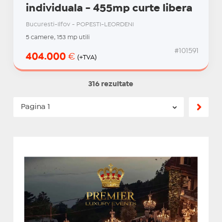
individuala - 455mp curte libera
Bucuresti-Ilfov - POPESTI-LEORDENI
5 camere, 153 mp utili
#101591
404.000
€
(+TVA)
316 rezultate