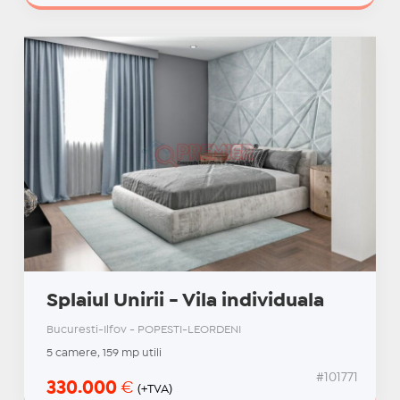
Splaiul Unirii - Vila individuala
Bucuresti-Ilfov - POPESTI-LEORDENI
5 camere, 159 mp utili
#101771
330.000
€
(+TVA)