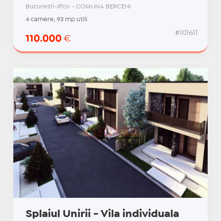
Bucuresti-Ilfov - COMUNA BERCENI
4 camere, 93 mp utili
#101611
110.000
€
Splaiul Unirii - Vila individuala