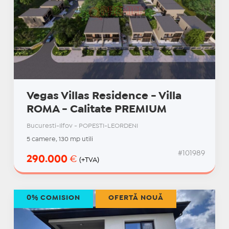
Vegas Villas Residence - Villa
ROMA - Calitate PREMIUM
Bucuresti-Ilfov - POPESTI-LEORDENI
5 camere, 130 mp utili
#101989
290.000
€
(+TVA)
0% COMISION
OFERTĂ NOUĂ