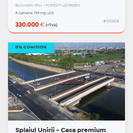
Bucuresti-Ilfov - POPESTI-LEORDENI
5 camere, 159 mp utili
#101604
330.000
€
(+TVA)
0% COMISION
Splaiul Unirii - Casa premium