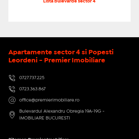
Lista bulevarde sector 4
Apartamente sector 4 si Popesti
Leordeni - Premier Imobiliare
0727.737.225
0723.363.867
office@premierimobiliare.ro
Bulevardul Alexandru Obregia 19A-19G -
IMOBILIARE BUCURESTI