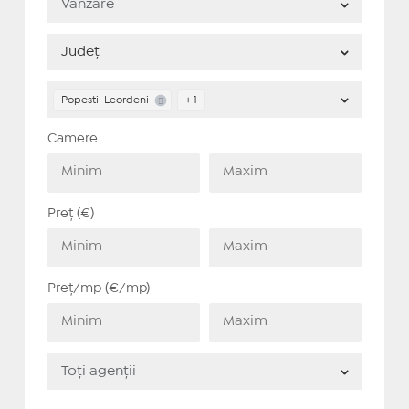
Popesti-Leordeni
+ 1
Camere
Preț (€)
Preț/mp (€/mp)