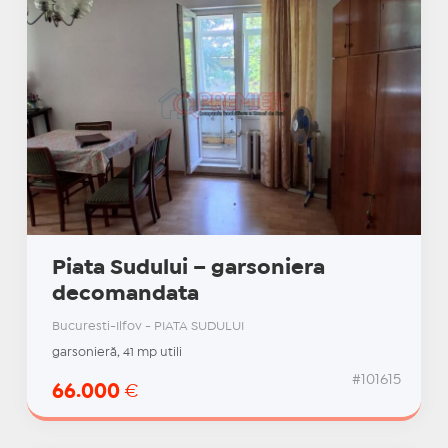
Piata Sudului – garsoniera
decomandata
Bucuresti-Ilfov - PIATA SUDULUI
garsonieră, 41 mp utili
#101615
66.000
€