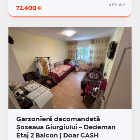
#101582
72.400
€
Garsonieră decomandată
Șoseaua Giurgiului - Dedeman
Etaj 2 Balcon | Doar CASH