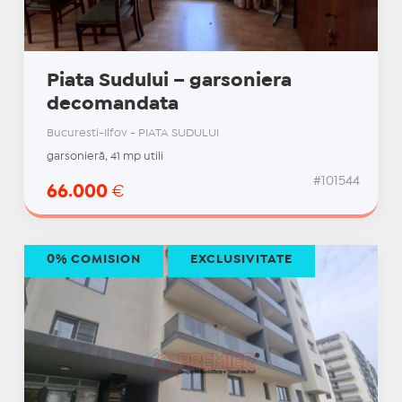
Piata Sudului – garsoniera
decomandata
Bucuresti-Ilfov - PIATA SUDULUI
garsonieră, 41 mp utili
#101544
66.000
€
0% COMISION
EXCLUSIVITATE