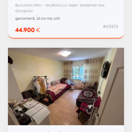
Bucuresti-Ilfov - GIURGIULUI, reper: Dedeman Sos.
Giurgiului
garsonieră, 26.04 mp utili
#101573
44.900
€