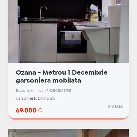
Ozana - Metrou 1 Decembrie
garsoniera mobilata
Bucuresti-Ilfov - 1-DECEMBRIE
garsonieră, 24 mp utili
#101616
69.000
€