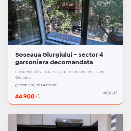
Soseaua Giurgiului - sector 4
garsoniera decomandata
Bucuresti-Ilfov - GIURGIULUI, reper: Dedeman Sos.
Giurgiului
garsonieră, 26.04 mp utili
#101617
44.900
€