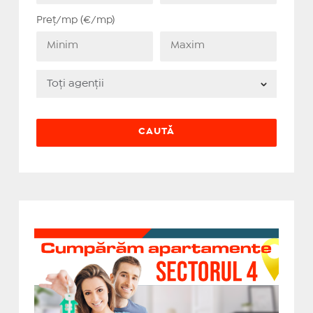
Preț/mp (€/mp)