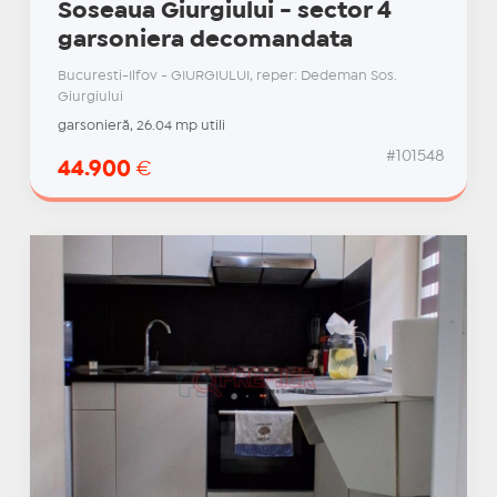
Soseaua Giurgiului - sector 4
garsoniera decomandata
Bucuresti-Ilfov - GIURGIULUI, reper: Dedeman Sos.
Giurgiului
garsonieră, 26.04 mp utili
#101548
44.900
€