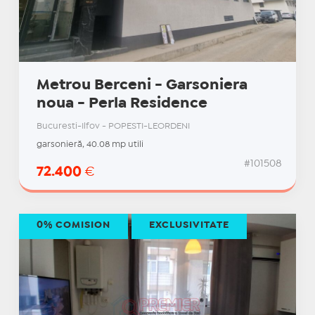
Metrou Berceni - Garsoniera
noua - Perla Residence
Bucuresti-Ilfov - POPESTI-LEORDENI
garsonieră, 40.08 mp utili
#101508
72.400
€
0% COMISION
EXCLUSIVITATE