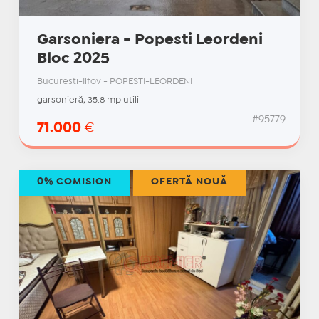
Garsoniera - Popesti Leordeni
Bloc 2025
Bucuresti-Ilfov - POPESTI-LEORDENI
garsonieră, 35.8 mp utili
#95779
71.000
€
0% COMISION
OFERTĂ NOUĂ