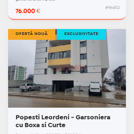
#96452
76.000
€
OFERTĂ NOUĂ
EXCLUSIVITATE
Popesti Leordeni - Garsoniera
cu Boxa si Curte