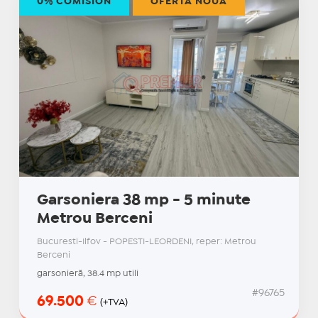
0% COMISION
OFERTĂ NOUĂ
Garsoniera 38 mp - 5 minute
Metrou Berceni
Bucuresti-Ilfov - POPESTI-LEORDENI, reper: Metrou
Berceni
garsonieră, 38.4 mp utili
#96765
69.500
€
(+TVA)