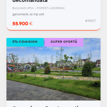
decomandata
Bucuresti-Ilfov - POPESTI-LEORDENI
garsonieră, 42 mp utili
#95917
55.900
€
0% COMISION
SUPER OFERTĂ