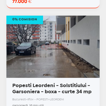
77.000
€
0% COMISION
Popesti Leordeni - Solstitiului -
Garsoniera - boxa - curte 34 mp
Bucuresti-Ilfov - POPESTI-LEORDENI
garsonieră, 35 mp utili