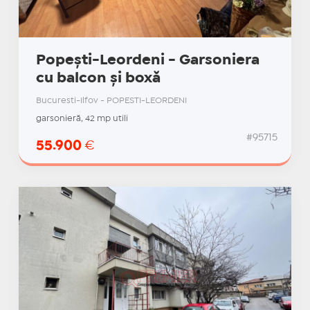
Popești-Leordeni - Garsoniera
cu balcon și boxă
Bucuresti-Ilfov - POPESTI-LEORDENI
garsonieră, 42 mp utili
#95715
55.900
€