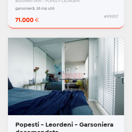
Bucuresti-Ilfov - POPESTI-LEORDENI
garsonieră, 35 mp utili
#95957
71.000
€
Popesti - Leordeni - Garsoniera