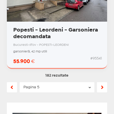
Popesti - Leordeni - Garsoniera
decomandata
Bucuresti-Ilfov - POPESTI-LEORDENI
garsonieră, 42 mp utili
#95541
55.900
€
182 rezultate