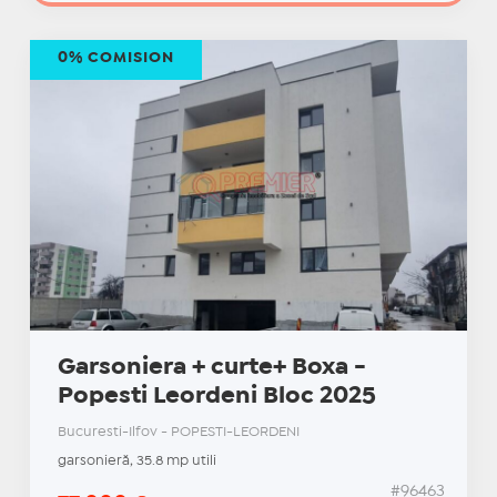
0% COMISION
Garsoniera + curte+ Boxa -
Popesti Leordeni Bloc 2025
Bucuresti-Ilfov - POPESTI-LEORDENI
garsonieră, 35.8 mp utili
#96463