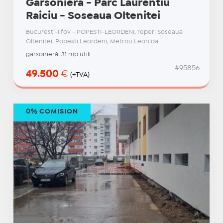
Garsoniera - Parc Laurentiu
Raiciu - Soseaua Oltenitei
Bucuresti-Ilfov - POPESTI-LEORDENI, reper: Soseaua
Oltenitei, Popesti Leordeni, Metrou Leonida
garsonieră, 31 mp utili
#95856
49.500
€
(+TVA)
0% COMISION