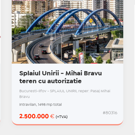
Splaiul Unirii - Mihai Bravu
teren cu autorizatie
Bucuresti-Ilfov - SPLAIUL UNIRII, reper: Pasaj Mihai
Bravu
Intravilan, 1498 mp total
#80316
2.500.000
€
(+TVA)