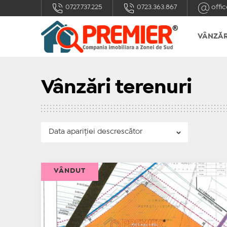
0727.737.225
0723.363.867
offic
VÂNZĂR
Vânzări terenuri
VÂNDUT