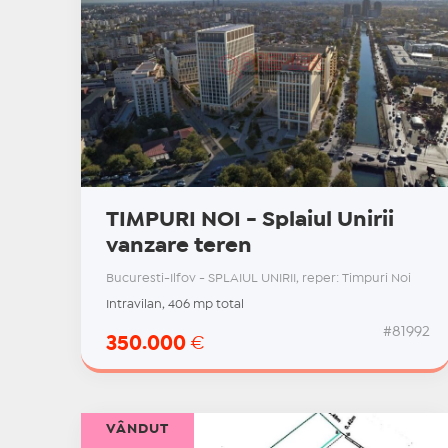
TIMPURI NOI - Splaiul Unirii
vanzare teren
Bucuresti-Ilfov - SPLAIUL UNIRII, reper: Timpuri Noi
Intravilan, 406 mp total
#81992
350.000
€
VÂNDUT