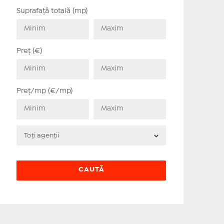
Suprafață totală (mp)
Preț (€)
Preț/mp (€/mp)