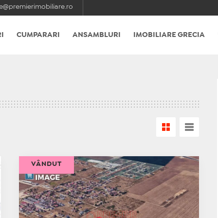
e@premierimobiliare.ro
I
CUMPARARI
ANSAMBLURI
IMOBILIARE GRECIA
VÂNDUT