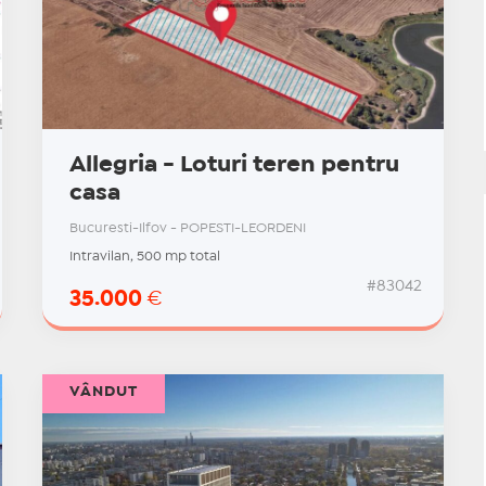
Allegria - Loturi teren pentru
casa
Bucuresti-Ilfov - POPESTI-LEORDENI
Intravilan, 500 mp total
#83042
35.000
€
VÂNDUT