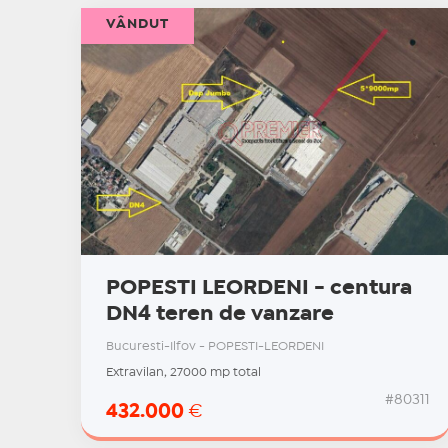
VÂNDUT
POPESTI LEORDENI - centura
DN4 teren de vanzare
Bucuresti-Ilfov - POPESTI-LEORDENI
Extravilan, 27000 mp total
#80311
432.000
€