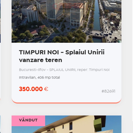
TIMPURI NOI - Splaiul Unirii
vanzare teren
Bucuresti-Ilfov - SPLAIUL UNIRII, reper: Timpuri Noi
Intravilan, 406 mp total
350.000
€
#82691
VÂNDUT