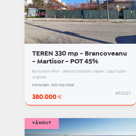
TEREN 330 mp - Brancoveanu
- Martisor - POT 45%
Bucuresti-Ilfov - BRANCOVEANU, reper: Casa Tudor
Arghezi
Intravilan, 330 mp total
#83027
380.000
€
VÂNDUT