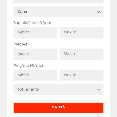
Suprafață totală (mp)
Preț (€)
Preț/mp (€/mp)