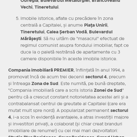
Obregia
,
Bulevardul Metalurgiei
,
Brâncoveanu
Vechi
,
Tineretului
.
Imobile istorice, aflate cu precădere în zona
centrală a Capitalei, și anume
Piața Unirii
,
Tineretului
,
Calea Șerban Vodă
,
Bulevardul
Mărășești
. Să nu uităm de "masacrul" efectuat de
regimul comunist asupra fondului imobiliar, fapt ce
duce la o paletă restrânsă de apartamente cu 3
camere disponibile în aceste imobile istorice.
Compania imobiliară PREMIER
, înființată în anul 1994, a
promovat încă de acum trei decenii
sectorul 4
, precum
și întreaga
Zona de Sud
. Este numită, pe bună dreptate,
"Compania imobiliară care a scris istoria
Zonei de Sud
"
pentru că a crescut constant notorietatea acestei arii și a
contrabalansat centrul de greutate al Capitalei (care era
mutat mult spre nord). A popularizat permanent
sectorul
4
, i-a scos în evidență avantajele, a atras investiții majore
și investitori privați, a colaborat (și chiar creat branduri
imobiliare de renume!) cu cei mai mari dezvoltatori: