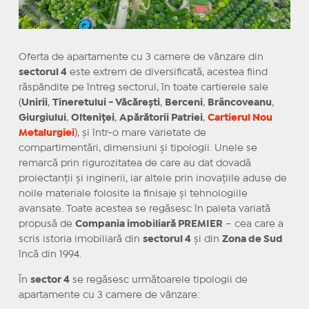
Oferta de apartamente cu 3 camere de vânzare din
sectorul 4
este extrem de diversificată, acestea fiind
răspândite pe întreg sectorul, în toate cartierele sale
(
Unirii
,
Tineretului - Văcărești
,
Berceni
,
Brâncoveanu
,
Giurgiului
,
Olteniței
,
Apărătorii Patriei
,
Cartierul Nou
Metalurgiei
), și într-o mare varietate de
compartimentări, dimensiuni și tipologii. Unele se
remarcă prin rigurozitatea de care au dat dovadă
proiectanții și inginerii, iar altele prin inovațiile aduse de
noile materiale folosite la finisaje și tehnologiile
avansate. Toate acestea se regăsesc în paleta variată
propusă de
Compania imobiliară PREMIER
– cea care a
scris istoria imobiliară din
sectorul 4
și din
Zona de Sud
încă din 1994.
În
sector 4
se regăsesc următoarele tipologii de
apartamente cu 3 camere de vânzare: