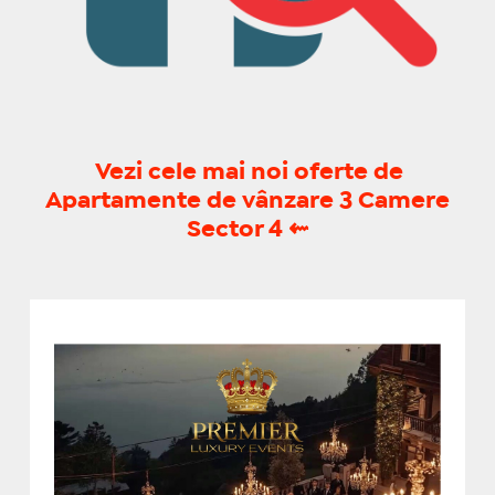
Vezi cele mai noi oferte de
Apartamente de vânzare 3 Camere
Sector 4
⇜