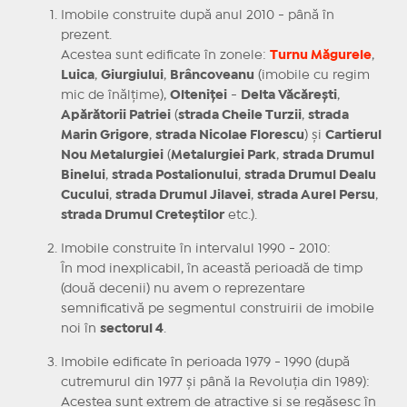
Imobile construite după anul 2010 - până în
prezent.
Acestea sunt edificate în zonele:
Turnu Măgurele
,
Luica
,
Giurgiului
,
Brâncoveanu
(imobile cu regim
mic de înălțime),
Olteniței
-
Delta Văcărești
,
Apărătorii Patriei
(
strada Cheile Turzii
,
strada
Marin Grigore
,
strada Nicolae Florescu
) și
Cartierul
Nou Metalurgiei
(
Metalurgiei Park
,
strada Drumul
Binelui
,
strada Postalionului
,
strada Drumul Dealu
Cucului
,
strada Drumul Jilavei
,
strada Aurel Persu
,
strada Drumul Creteștilor
etc.).
Imobile construite în intervalul 1990 - 2010:
În mod inexplicabil, în această perioadă de timp
(două decenii) nu avem o reprezentare
semnificativă pe segmentul construirii de imobile
noi în
sectorul 4
.
Imobile edificate în perioada 1979 - 1990 (după
cutremurul din 1977 și până la Revoluția din 1989):
Acestea sunt extrem de atractive și se regăsesc în