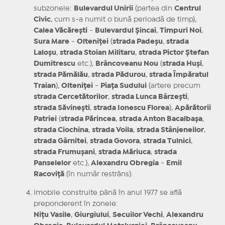
subzonele:
Bulevardul Unirii
(partea din
Centrul
Civic
, cum s-a numit o bună perioadă de timp),
Calea Văcărești
-
Bulevardul Șincai
,
Timpuri Noi
,
Sura Mare
-
Olteniței
(
strada Padeșu
,
strada
Laloșu
,
strada Stoian Militaru
,
strada Pictor Ștefan
Dumitrescu
etc.),
Brâncoveanu Nou
(
strada Huși
,
strada Pămălău
,
strada Pădurou
,
strada Împăratul
Traian
),
Olteniței
-
Piața Sudului
(artere precum
strada Cercetătorilor
,
strada Lunca Bârzești
,
strada Săvinești
,
strada Ionescu Florea
),
Apărătorii
Patriei
(
strada Părincea
,
strada Anton Bacalbașa
,
strada Ciochina
,
strada Voila
,
strada Stânjeneilor
,
strada Gârnitei
,
strada Govora
,
strada Tulnici
,
strada Frumușani
,
strada Măriuca
,
strada
Panselelor
etc.),
Alexandru Obregia
-
Emil
Racoviță
(în număr restrâns).
Imobile construite până în anul 1977 se află
preponderent în zonele:
Nițu Vasile
,
Giurgiului
,
Secuilor Vechi
,
Alexandru