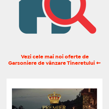
Vezi cele mai noi oferte de
Garsoniere de vânzare Tineretului
⇜