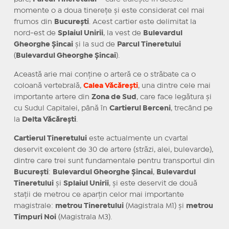
momente o a doua tinerețe și este considerat cel mai
frumos din
București
. Acest cartier este delimitat la
nord-est de
Splaiul Unirii
, la vest de
Bulevardul
Gheorghe Șincai
și la sud de
Parcul Tineretului
(
Bulevardul Gheorghe Șincai
).
Această arie mai conține o arteră ce o străbate ca o
coloană vertebrală,
Calea Văcărești
, una dintre cele mai
importante artere din
Zona de Sud
, care face legătura și
cu Sudul Capitalei, până în
Cartierul Berceni
, trecând pe
la
Delta Văcărești
.
Cartierul Tineretului
este actualmente un cvartal
deservit excelent de 30 de artere (străzi, alei, bulevarde),
dintre care trei sunt fundamentale pentru transportul din
București
:
Bulevardul Gheorghe Șincai
,
Bulevardul
Tineretului
și
Splaiul Unirii
, și este deservit de două
stații de metrou ce aparțin celor mai importante
magistrale:
metrou Tineretului
(Magistrala M1) și
metrou
Timpuri Noi
(Magistrala M3).