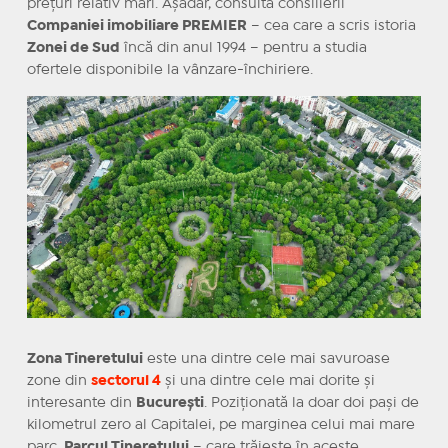
prețuri relativ mari. Așadar, consultă consilierii
Companiei imobiliare PREMIER
– cea care a scris istoria
Zonei de Sud
încă din anul 1994 – pentru a studia
ofertele disponibile la vânzare-închiriere.
Zona Tineretului
este una dintre cele mai savuroase
zone din
sectorul 4
și una dintre cele mai dorite și
interesante din
București
. Poziționată la doar doi pași de
kilometrul zero al Capitalei, pe marginea celui mai mare
parc,
Parcul Tineretului
– care trăiește în aceste